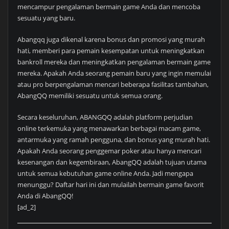
mencampur pengalaman bermain game Anda dan mencoba
sesuatu yang baru.
Abangqq juga dikenal karena bonus dan promosi yang murah
hati, memberi para pemain kesempatan untuk meningkatkan
bankroll mereka dan meningkatkan pengalaman bermain game
mereka. Apakah Anda seorang pemain baru yang ingin memulai
atau pro berpengalaman mencari beberapa fasilitas tambahan,
AbangQQ memiliki sesuatu untuk semua orang.
Secara keseluruhan, ABANGQQ adalah platform perjudian
online terkemuka yang menawarkan berbagai macam game,
antarmuka yang ramah pengguna, dan bonus yang murah hati.
Apakah Anda seorang penggemar poker atau hanya mencari
kesenangan dan kegembiraan, AbangQQ adalah tujuan utama
untuk semua kebutuhan game online Anda. Jadi mengapa
menunggu? Daftar hari ini dan mulailah bermain game favorit
Anda di AbangQQ!
[ad_2]