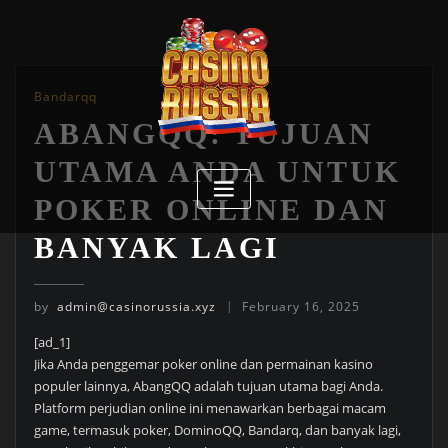
Skip
to
content
Bandarqq
ABANGQQ: TUJUAN
UTAMA ANDA UNTUK
POKER ONLINE DAN
BANYAK LAGI
by
admin@casinorussia.xyz
February 16, 2025
[ad_1]
Jika Anda penggemar poker online dan permainan kasino
populer lainnya, AbangQQ adalah tujuan utama bagi Anda.
Platform perjudian online ini menawarkan berbagai macam
game, termasuk poker, DominoQQ, Bandarq, dan banyak lagi,