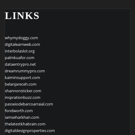
LINKS
whymydoggy.com
digitalearnweb.com
interbolaslot.org
palmkuafor.com
dataentrypro.net
dreamrummypro.com
kaiminsupport.com
belanjareceh.com
shannonsticker.com
insprationbuzz.com
passeiodebarcoarraial.com
fondworth.com
iamseharkhan.com
thelatestkhabrain.com
digitaldesignproperties.com