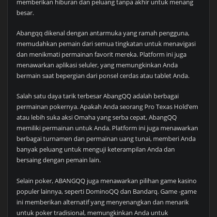
memberikan hiburan dan peluang tanpa akhir untuk menang
besar.
Abangqq dikenal dengan antarmuka yang ramah pengguna,
memudahkan pemain dari semua tingkatan untuk menavigasi
dan menikmati permainan favorit mereka. Platform ini juga
menawarkan aplikasi seluler, yang memungkinkan Anda
bermain saat bepergian dari ponsel cerdas atau tablet Anda.
Salah satu daya tarik terbesar AbangQQ adalah berbagai
permainan pokernya. Apakah Anda seorang Pro Texas Hold’em
atau lebih suka aksi Omaha yang serba cepat, AbangQQ
memiliki permainan untuk Anda. Platform ini juga menawarkan
berbagai turnamen dan permainan uang tunai, memberi Anda
banyak peluang untuk menguji keterampilan Anda dan
bersaing dengan pemain lain.
Selain poker, ABANGQQ juga menawarkan pilihan game kasino
populer lainnya, seperti DominoQQ dan Bandarq. Game -game
ini memberikan alternatif yang menyenangkan dan menarik
untuk poker tradisional, memungkinkan Anda untuk