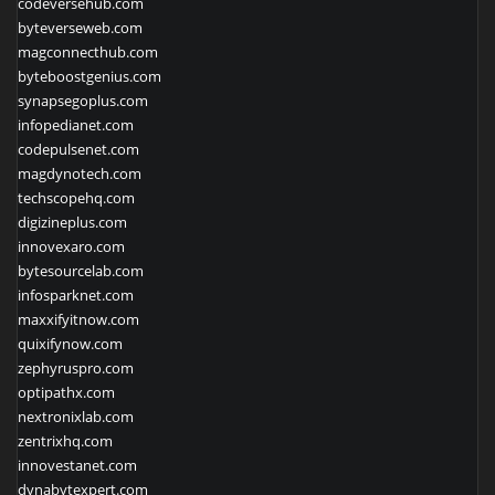
codeversehub.com
byteverseweb.com
magconnecthub.com
byteboostgenius.com
synapsegoplus.com
infopedianet.com
codepulsenet.com
magdynotech.com
techscopehq.com
digizineplus.com
innovexaro.com
bytesourcelab.com
infosparknet.com
maxxifyitnow.com
quixifynow.com
zephyruspro.com
optipathx.com
nextronixlab.com
zentrixhq.com
innovestanet.com
dynabytexpert.com