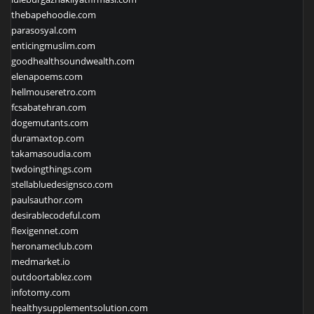
thebapehoodie.com
parasosyal.com
enticingmuslim.com
goodhealthsoundwealth.com
elenapoems.com
hellmouseretro.com
fcsabatehran.com
dogemutants.com
duramaxtop.com
takamasoudia.com
twdoingthings.com
stellabluedesignsco.com
paulsauthor.com
desirablecodeful.com
flexigennet.com
heronameclub.com
medmarket.io
outdoortablez.com
infotomy.com
healthysupplementsolution.com