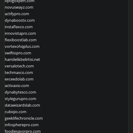
optigoxpert.com
novuswayz.com
actifypro.com
dynaboostx.com
instaflexco.com
innovistapro.com
flexiboostlab.com
vortexohqplus.com
swiftiopro.com
hamilelikbelirtisi.net
versalotech.com
techmaxco.com
exceedolab.com
activaxio.com
dynabytesco.com
stylegurupro.com
datawizardslab.com
cubiqio.com
geeklifechronicle.com
infospherepro.com
foodiesavorpro.com