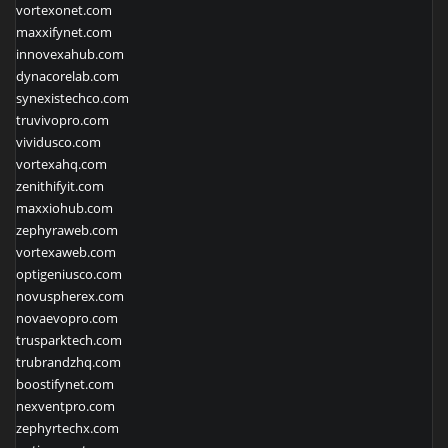
vortexonet.com
maxxifynet.com
innovexahub.com
dynacorelab.com
synexistechco.com
truvivopro.com
vividusco.com
vortexahq.com
zenithifyit.com
maxxiohub.com
zephyraweb.com
vortexaweb.com
optigeniusco.com
novuspherex.com
novaevopro.com
trusparktech.com
trubrandzhq.com
boostifynet.com
nexventpro.com
zephyrtechx.com