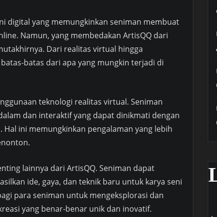
seni digital yang memungkinkan seniman membuat
nline. Namun, yang membedakan ArtisQQ dari
mutakhirnya. Dari realitas virtual hingga
atas-batas dari apa yang mungkin terjadi di
nggunaan teknologi realitas virtual. Seniman
alam dan interaktif yang dapat dinikmati dengan
ual. Hal ini memungkinkan pengalaman yang lebih
enonton.
ting lainnya dari ArtisQQ. Seniman dapat
lkan ide, gaya, dan teknik baru untuk karya seni
bagi para seniman untuk mengeksplorasi dan
easi yang benar-benar unik dan inovatif.