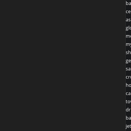
ba
ce
a
gl
mo
my
sh
ge
sa
cr
ho
ca
t
dr
b
je