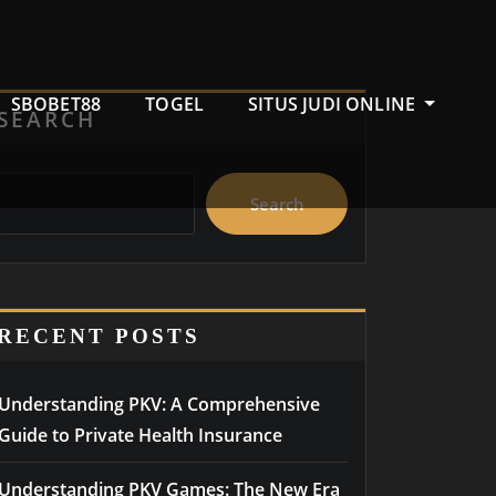
SBOBET88
TOGEL
SITUS JUDI ONLINE
SEARCH
Search
RECENT POSTS
Understanding PKV: A Comprehensive
Guide to Private Health Insurance
Understanding PKV Games: The New Era