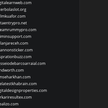
gitalearnweb.com
terbolaslot.org
lmkuafor.com
taentrypro.net
reamrummypro.com
iminsupport.com
lanjareceh.com
annonsticker.com
sprationbuzz.com
sseiodebarcoarraial.com
ndworth.com
amseharkhan.com
elatestkhabrain.com
gitaldesignproperties.com
rkariresultex.com
alizo.com