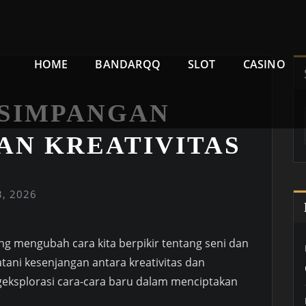
HOME
BANDARQQ
SLOT
CASINO
RSIMPANGAN
AN KREATIVITAS
3, 2026
ng mengubah cara kita berpikir tentang seni dan
atani kesenjangan antara kreativitas dan
ksplorasi cara-cara baru dalam menciptakan