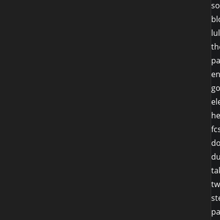
s
bl
lu
th
pa
en
go
e
he
fc
d
d
ta
tw
st
pa