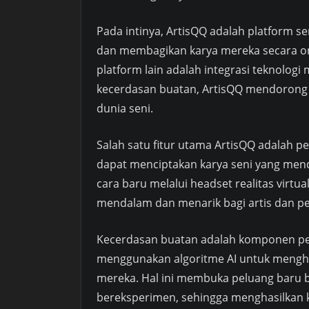
Pada intinya, ArtisQQ adalah platform 
dan membagikan karya mereka secara o
platform lain adalah integrasi teknologi 
kecerdasan buatan, ArtisQQ mendorong b
dunia seni.
Salah satu fitur utama ArtisQQ adalah pe
dapat menciptakan karya seni yang mend
cara baru melalui headset realitas virt
mendalam dan menarik bagi artis dan p
Kecerdasan buatan adalah komponen pen
menggunakan algoritme AI untuk menghasi
mereka. Hal ini membuka peluang baru 
bereksperimen, sehingga menghasilkan kr