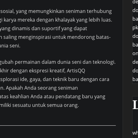
de
d
g sosial, yang memungkinkan seniman terhubung
b
gi karya mereka dengan khalayak yang lebih luas.
pk
yang dinamis dan suportif yang dapat
d
dan saling menginspirasi untuk mendorong batas-
b
nia seni.
on
de
gubah permainan dalam dunia seni dan teknologi.
d
ir dengan ekspresi kreatif, ArtisQQ
b
orasi ide, gaya, dan teknik baru dengan cara
an. Apakah Anda seorang seniman
tas keahlian Anda atau pendatang baru yang
emiliki sesuatu untuk semua orang.
w