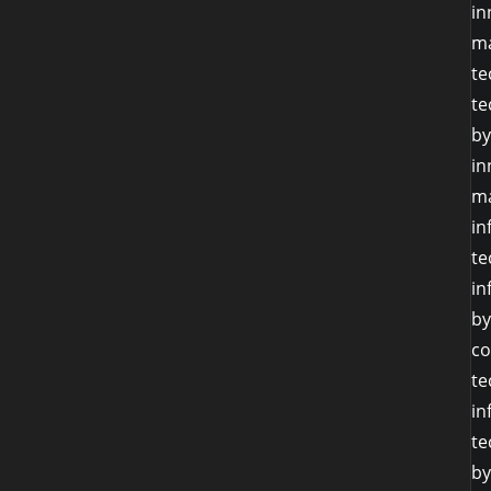
in
ma
te
te
by
in
m
in
te
in
by
co
te
in
t
by