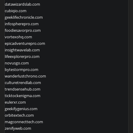
datawizardslab.com
cubiqio.com
geeklifechronicle.com
infospherepro.com
foodiesavorpro.com
vortexohq.com
epicadventurepro.com
insightwavelab.com
lifeexplorerpro.com
novusgo.com
bytestormpro.com
wanderlustchrono.com
culturetrendlab.com
trendsensehub.com
ticktockenigma.com
eulerxr.com
geekifygenius.com
orbitextech.com
magconnecttech.com
zenifyweb.com