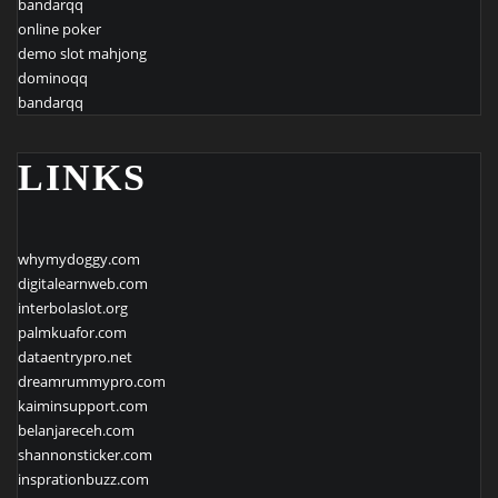
bandarqq
online poker
demo slot mahjong
dominoqq
bandarqq
LINKS
whymydoggy.com
digitalearnweb.com
interbolaslot.org
palmkuafor.com
dataentrypro.net
dreamrummypro.com
kaiminsupport.com
belanjareceh.com
shannonsticker.com
insprationbuzz.com