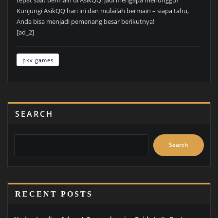
Kunjungi AsikQQ hari ini dan mulailah bermain – siapa tahu,
Anda bisa menjadi pemenang besar berikutnya!
[ad_2]
pkv games
SEARCH
Search
RECENT POSTS