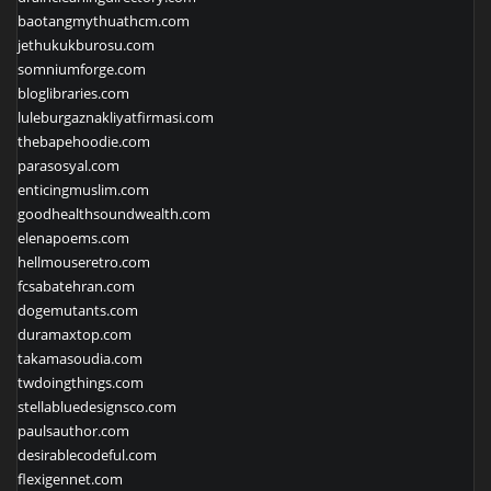
baotangmythuathcm.com
jethukukburosu.com
somniumforge.com
bloglibraries.com
luleburgaznakliyatfirmasi.com
thebapehoodie.com
parasosyal.com
enticingmuslim.com
goodhealthsoundwealth.com
elenapoems.com
hellmouseretro.com
fcsabatehran.com
dogemutants.com
duramaxtop.com
takamasoudia.com
twdoingthings.com
stellabluedesignsco.com
paulsauthor.com
desirablecodeful.com
flexigennet.com