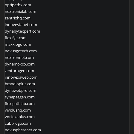
optipathx.com
nextronixlab.com
zentrixhq.com
innovestanet.com
dynabytexpert.com
flexifyit.com
maxxiogo.com
novusgotech.com
nextronnet.com
dynamoxco.com
zenturogen.com
innovexaweb.com
brandioplus.com
dynawebpro.com
synapsegen.com
flexipathlab.com
vividushq.com
vortexaplus.com
cubixiogo.com
novuspherenet.com