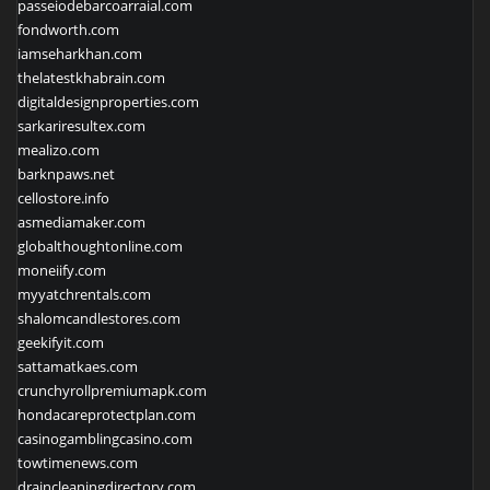
passeiodebarcoarraial.com
fondworth.com
iamseharkhan.com
thelatestkhabrain.com
digitaldesignproperties.com
sarkariresultex.com
mealizo.com
barknpaws.net
cellostore.info
asmediamaker.com
globalthoughtonline.com
moneiify.com
myyatchrentals.com
shalomcandlestores.com
geekifyit.com
sattamatkaes.com
crunchyrollpremiumapk.com
hondacareprotectplan.com
casinogamblingcasino.com
towtimenews.com
draincleaningdirectory.com