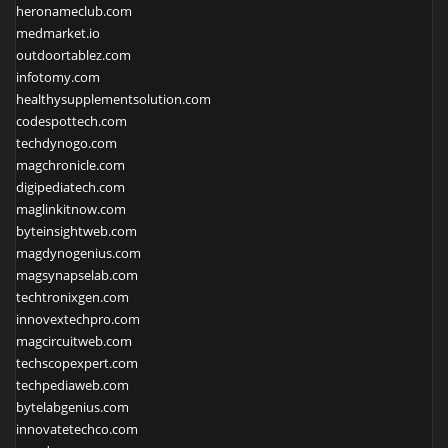
heronameclub.com
medmarket.io
outdoortablez.com
infotomy.com
healthysupplementsolution.com
codespottech.com
techdynogo.com
magchronicle.com
digipediatech.com
maglinkitnow.com
byteinsightweb.com
magdynogenius.com
magsynapselab.com
techtronixgen.com
innovextechpro.com
magcircuitweb.com
techscopexpert.com
techpediaweb.com
bytelabgenius.com
innovatetechco.com