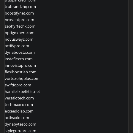
trusparktech.com
trubrandzhq.com
boostifynet.com
nexventpro.com
zephyrtechx.com
optigoxpert.com
novuswayz.com
actifypro.com
dynaboostx.com
instaflexco.com
innovistapro.com
flexiboostlab.com
vortexohqplus.com
swiftiopro.com
hamilelikbelirtisi.net
versalotech.com
techmaxco.com
exceedolab.com
activaxio.com
dynabytesco.com
stylegurupro.com