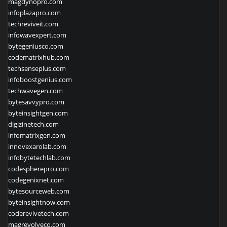
magdynopro.com
infoplazapro.com
techreviveit.com
infowavexpert.com
bytegeniusco.com
codematrixhub.com
techsenseplus.com
infoboostgenius.com
techwavegen.com
bytesavvypro.com
byteinsightgen.com
digizinetech.com
infomatrixgen.com
innovexarolab.com
infobytetechlab.com
codespherepro.com
codegenixnet.com
bytesourceweb.com
byteinsightnow.com
coderevivetech.com
magrevolveco.com