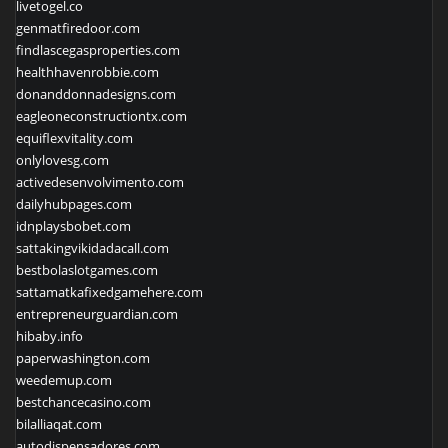
livetogel.co
genmatfiredoor.com
findlascegasproperties.com
healthhavenrobbie.com
donanddonnadesigns.com
eagleoneconstructiontx.com
equiflexvitality.com
onlylovesg.com
activedesenvolvimento.com
dailyhubpages.com
idnplaysbobet.com
sattakingvikidadacall.com
bestbolaslotgames.com
sattamatkafixedgamehere.com
entrepreneurguardian.com
hibaby.info
paperwashington.com
weedemup.com
bestchancecasino.com
bilalliaqat.com
autodispensadores.com