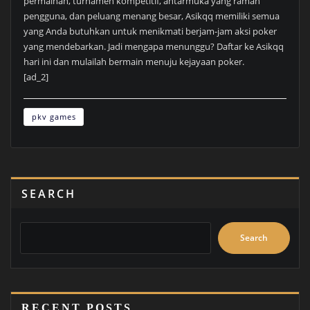
permainan, turnamen kompetitif, antarmuka yang ramah
pengguna, dan peluang menang besar, Asikqq memiliki semua
yang Anda butuhkan untuk menikmati berjam-jam aksi poker
yang mendebarkan. Jadi mengapa menunggu? Daftar ke Asikqq
hari ini dan mulailah bermain menuju kejayaan poker.
[ad_2]
pkv games
SEARCH
Search
RECENT POSTS