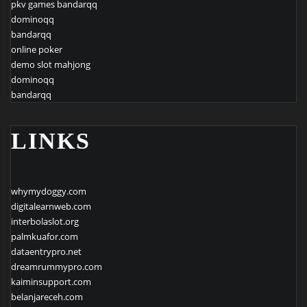
pkv games bandarqq
dominoqq
bandarqq
online poker
demo slot mahjong
dominoqq
bandarqq
LINKS
whymydoggy.com
digitalearnweb.com
interbolaslot.org
palmkuafor.com
dataentrypro.net
dreamrummypro.com
kaiminsupport.com
belanjareceh.com