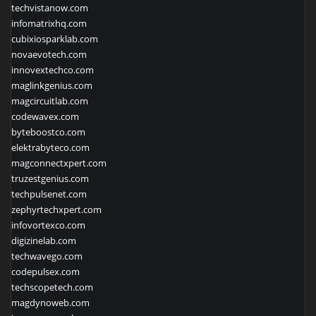
techvistanow.com
infomatrixhq.com
cubixiosparklab.com
novaevotech.com
innovextechco.com
maglinkgenius.com
magcircuitlab.com
codewavex.com
byteboostco.com
elektrabyteco.com
magconnectxpert.com
truzestgenius.com
techpulsenet.com
zephyrtechxpert.com
infovortexco.com
digizinelab.com
techwavego.com
codepulsex.com
techscopetech.com
magdynoweb.com