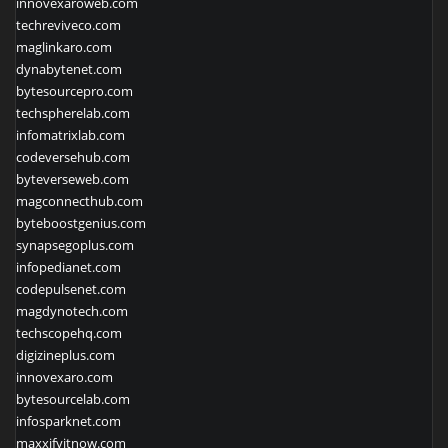
innovexaroweb.com
techreviveco.com
maglinkaro.com
dynabytenet.com
bytesourcepro.com
techspherelab.com
infomatrixlab.com
codeversehub.com
byteverseweb.com
magconnecthub.com
byteboostgenius.com
synapsegoplus.com
infopedianet.com
codepulsenet.com
magdynotech.com
techscopehq.com
digizineplus.com
innovexaro.com
bytesourcelab.com
infosparknet.com
maxxifyitnow.com