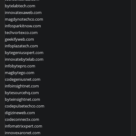
bytelabtech.com
innovatexaweb.com
magdynotechco.com
infosparkitnow.com
techvortexco.com
geekifyweb.com
infoplazatech.com
bytegeniusxpert.com
innovatebytelab.com
infobytepro.com
magbytego.com
codegeniusnet.com
infoinsightnet.com
bytesourcehq.com
byteinsightnet.com
codepulsetechco.com
digizineweb.com
codeconnectx.com
infomatrixxpert.com
innovexaronet.com