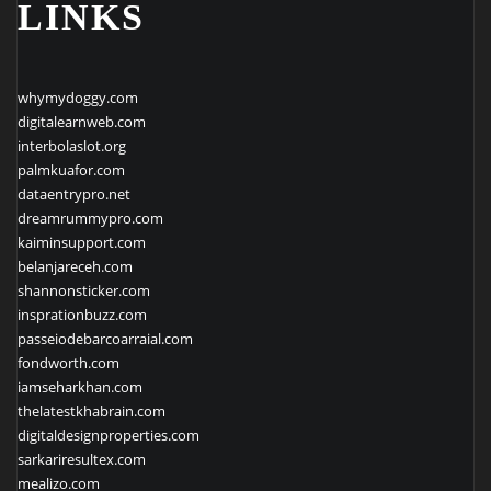
LINKS
whymydoggy.com
digitalearnweb.com
interbolaslot.org
palmkuafor.com
dataentrypro.net
dreamrummypro.com
kaiminsupport.com
belanjareceh.com
shannonsticker.com
insprationbuzz.com
passeiodebarcoarraial.com
fondworth.com
iamseharkhan.com
thelatestkhabrain.com
digitaldesignproperties.com
sarkariresultex.com
mealizo.com