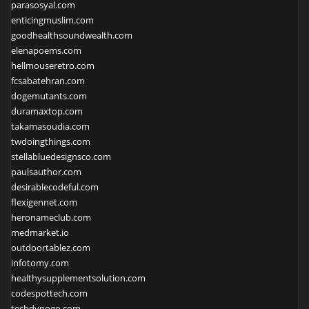
parasosyal.com
enticingmuslim.com
goodhealthsoundwealth.com
elenapoems.com
hellmouseretro.com
fcsabatehran.com
dogemutants.com
duramaxtop.com
takamasoudia.com
twdoingthings.com
stellabluedesignsco.com
paulsauthor.com
desirablecodeful.com
flexigennet.com
heronameclub.com
medmarket.io
outdoortablez.com
infotomy.com
healthysupplementsolution.com
codespottech.com
techdynogo.com