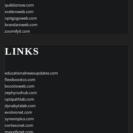
quikbiznow.com
xceleroweb.com
optigogoweb.com
brandaroweb.com
zoomifyit.com
LINKS
educationalnewsupdates.com
flexiboostco.com
boostioweb.com
zephyrushub.com
optipathlab.com
dynabytelab.com
evolvionet.com
synexisplus.com
vortexonet.com
maxxifynet.com