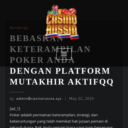
Skip
to
content
Bandarqq
BEBASKAN
KETERAMPILAN
POKER ANDA
DENGAN PLATFORM
MUTAKHIR AKTIFQQ
by
admin@casinorussia.xyz
May 22, 2026
[ad_1]
Poker adalah permainan keterampilan, strategi, dan
keberuntungan yang telah memikat hati jutaan pemain di
seluruh dunia. Baik Anda pemain biasa yang ingin bersenang-