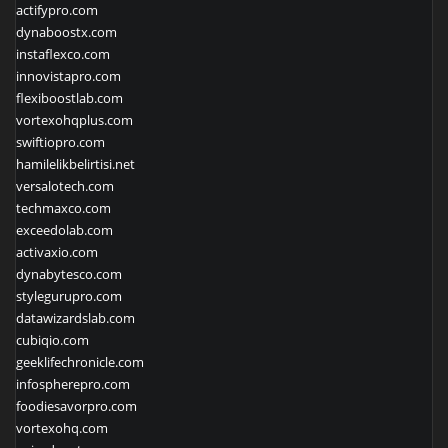
actifypro.com
dynaboostx.com
instaflexco.com
innovistapro.com
flexiboostlab.com
vortexohqplus.com
swiftiopro.com
hamilelikbelirtisi.net
versalotech.com
techmaxco.com
exceedolab.com
activaxio.com
dynabytesco.com
stylegurupro.com
datawizardslab.com
cubiqio.com
geeklifechronicle.com
infospherepro.com
foodiesavorpro.com
vortexohq.com