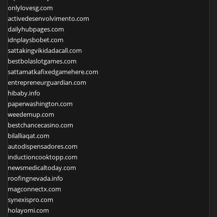
onlylovesg.com
activedesenvolvimento.com
dailyhubpages.com
idnplaysbobet.com
sattakingvikidadacall.com
bestbolaslotgames.com
sattamatkafixedgamehere.com
entrepreneurguardian.com
hibaby.info
paperwashington.com
weedemup.com
bestchancecasino.com
bilalliaqat.com
autodispensadores.com
inductioncooktopp.com
newsmedicaltoday.com
roofingnevada.info
magconnectx.com
synexispro.com
holayomi.com