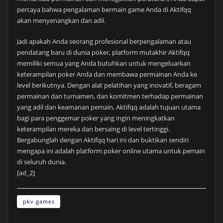
percaya bahwa pengalaman bermain game Anda di Aktifqq
akan menyenangkan dan adil.
Jadi apakah Anda seorang profesional berpengalaman atau
pendatang baru di dunia poker, platform mutakhir Aktifqq
memiliki semua yang Anda butuhkan untuk mengeluarkan
keterampilan poker Anda dan membawa permainan Anda ke
level berikutnya. Dengan alat pelatihan yang inovatif, beragam
permainan dan turnamen, dan komitmen terhadap permainan
yang adil dan keamanan pemain, Aktifqq adalah tujuan utama
bagi para penggemar poker yang ingin meningkatkan
keterampilan mereka dan bersaing di level tertinggi.
Bergabunglah dengan Aktifqq hari ini dan buktikan sendiri
mengapa ini adalah platform poker online utama untuk pemain
di seluruh dunia.
[ad_2]
pkv games