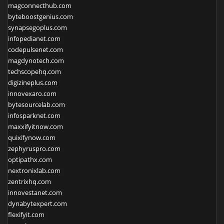
magconnecthub.com
byteboostgenius.com
synapsegoplus.com
infopedianet.com
codepulsenet.com
magdynotech.com
techscopehq.com
digizineplus.com
innovexaro.com
bytesourcelab.com
infosparknet.com
maxxifyitnow.com
quixifynow.com
zephyruspro.com
optipathx.com
nextronixlab.com
zentrixhq.com
innovestanet.com
dynabytexpert.com
flexifyit.com