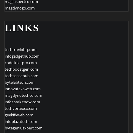
maginspectco.com
magdynogo.com
LINKS
techtronixhq.com
infogadgethub.com
codelinkitpro.com
techboostgen.com
techsensehub.com
bytelabtech.com
innovatexaweb.com
magdynotechco.com
infosparkitnow.com
techvortexco.com
geekifyweb.com
infoplazatech.com
bytegeniusxpert.com