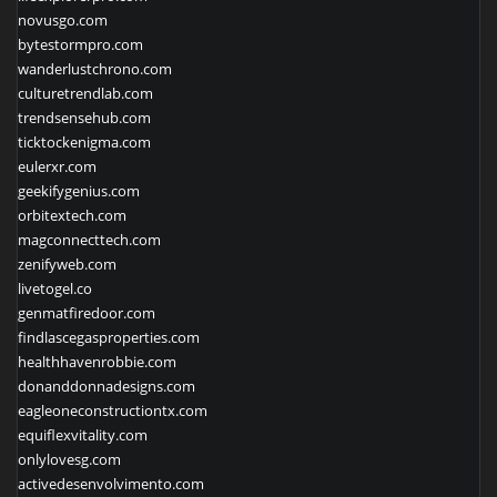
novusgo.com
bytestormpro.com
wanderlustchrono.com
culturetrendlab.com
trendsensehub.com
ticktockenigma.com
eulerxr.com
geekifygenius.com
orbitextech.com
magconnecttech.com
zenifyweb.com
livetogel.co
genmatfiredoor.com
findlascegasproperties.com
healthhavenrobbie.com
donanddonnadesigns.com
eagleoneconstructiontx.com
equiflexvitality.com
onlylovesg.com
activedesenvolvimento.com