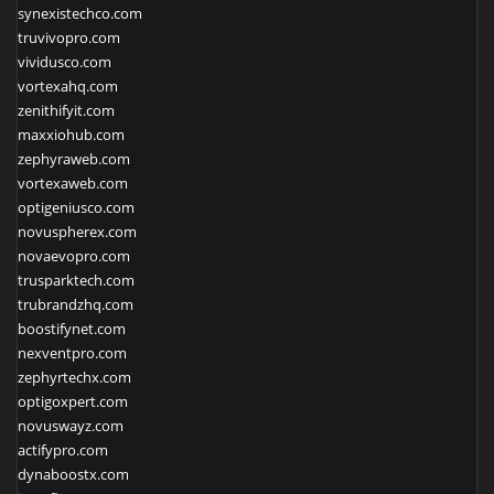
synexistechco.com
truvivopro.com
vividusco.com
vortexahq.com
zenithifyit.com
maxxiohub.com
zephyraweb.com
vortexaweb.com
optigeniusco.com
novuspherex.com
novaevopro.com
trusparktech.com
trubrandzhq.com
boostifynet.com
nexventpro.com
zephyrtechx.com
optigoxpert.com
novuswayz.com
actifypro.com
dynaboostx.com