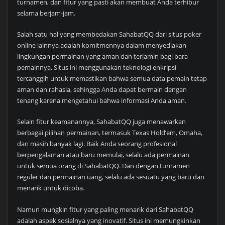
turnamen, dan fitur yang pasti akan membuat Anda terhibur
selama berjam-jam.
Salah satu hal yang membedakan SahabatQQ dari situs poker
online lainnya adalah komitmennya dalam menyediakan
lingkungan permainan yang aman dan terjamin bagi para
pemainnya. Situs ini menggunakan teknologi enkripsi
tercanggih untuk memastikan bahwa semua data pemain tetap
aman dan rahasia, sehingga Anda dapat bermain dengan
tenang karena mengetahui bahwa informasi Anda aman.
Selain fitur keamanannya, SahabatQQ juga menawarkan
berbagai pilihan permainan, termasuk Texas Hold’em, Omaha,
dan masih banyak lagi. Baik Anda seorang profesional
berpengalaman atau baru memulai, selalu ada permainan
untuk semua orang di SahabatQQ. Dan dengan turnamen
reguler dan permainan uang, selalu ada sesuatu yang baru dan
menarik untuk dicoba.
Namun mungkin fitur yang paling menarik dari SahabatQQ
adalah aspek sosialnya yang inovatif. Situs ini memungkinkan