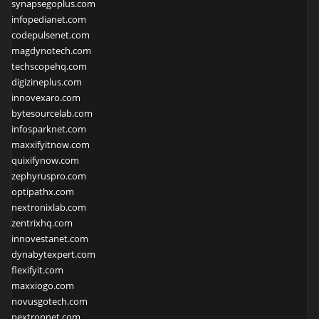
synapsegoplus.com
infopedianet.com
codepulsenet.com
magdynotech.com
techscopehq.com
digizineplus.com
innovexaro.com
bytesourcelab.com
infosparknet.com
maxxifyitnow.com
quixifynow.com
zephyruspro.com
optipathx.com
nextronixlab.com
zentrixhq.com
innovestanet.com
dynabytexpert.com
flexifyit.com
maxxiogo.com
novusgotech.com
nextronnet.com