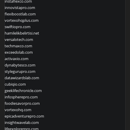
instaflexco.com
innovistapro.com
flexiboostlab.com
vortexohqplus.com
swiftiopro.com
hamilelikbelirtisi.net
versalotech.com
techmaxco.com
exceedolab.com
activaxio.com
dynabytesco.com
stylegurupro.com
datawizardslab.com
cubiqio.com
geeklifechronicle.com
infospherepro.com
foodiesavorpro.com
vortexohq.com
epicadventurepro.com
insightwavelab.com
lifeexplorerpro.com