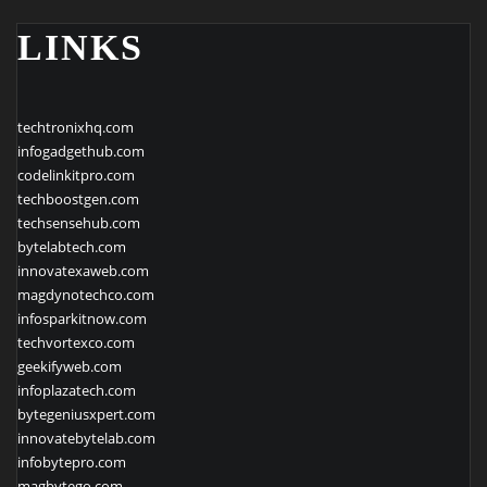
LINKS
techtronixhq.com
infogadgethub.com
codelinkitpro.com
techboostgen.com
techsensehub.com
bytelabtech.com
innovatexaweb.com
magdynotechco.com
infosparkitnow.com
techvortexco.com
geekifyweb.com
infoplazatech.com
bytegeniusxpert.com
innovatebytelab.com
infobytepro.com
magbytego.com