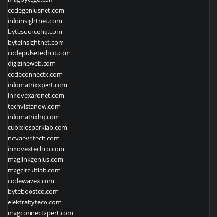
codegeniusnet.com
infoinsightnet.com
bytesourcehq.com
byteinsightnet.com
codepulsetechco.com
digizineweb.com
codeconnectx.com
infomatrixxpert.com
innovexaronet.com
techvistanow.com
infomatrixhq.com
cubixiosparklab.com
novaevotech.com
innovextechco.com
maglinkgenius.com
magcircuitlab.com
codewavex.com
byteboostco.com
elektrabyteco.com
magconnectxpert.com