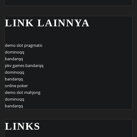
LINK LAINNYA
demo slot pragmatic
dominoqq
bandarqq
pkv games bandarqq
dominoqq
bandarqq
online poker
demo slot mahjong
dominoqq
bandarqq
LINKS