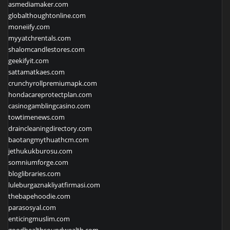
asmediamaker.com
globalthoughtonline.com
moneiify.com
myyatchrentals.com
shalomcandlestores.com
geekifyit.com
sattamatkaes.com
crunchyrollpremiumapk.com
hondacareprotectplan.com
casinogamblingcasino.com
towtimenews.com
draincleaningdirectory.com
baotangmythuathcm.com
jethukukburosu.com
somniumforge.com
bloglibraries.com
luleburgaznakliyatfirmasi.com
thebapehoodie.com
parasosyal.com
enticingmuslim.com