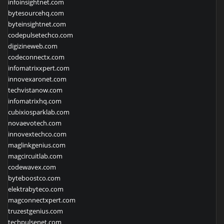
infoinsightnet.com
bytesourcehq.com
byteinsightnet.com
codepulsetechco.com
digizineweb.com
codeconnectx.com
infomatrixxpert.com
innovexaronet.com
techvistanow.com
infomatrixhq.com
cubixiosparklab.com
novaevotech.com
innovextechco.com
maglinkgenius.com
magcircuitlab.com
codewavex.com
byteboostco.com
elektrabyteco.com
magconnectxpert.com
truzestgenius.com
techpulsenet.com