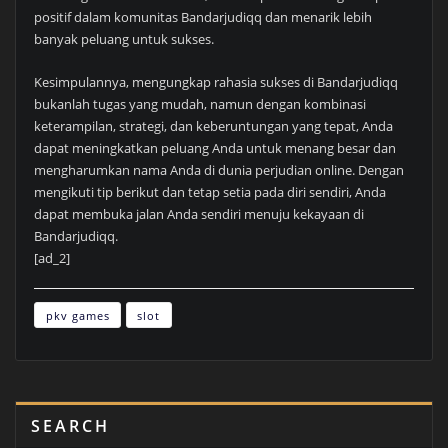
positif dalam komunitas Bandarjudiqq dan menarik lebih
banyak peluang untuk sukses.
Kesimpulannya, mengungkap rahasia sukses di Bandarjudiqq
bukanlah tugas yang mudah, namun dengan kombinasi
keterampilan, strategi, dan keberuntungan yang tepat, Anda
dapat meningkatkan peluang Anda untuk menang besar dan
mengharumkan nama Anda di dunia perjudian online. Dengan
mengikuti tip berikut dan tetap setia pada diri sendiri, Anda
dapat membuka jalan Anda sendiri menuju kekayaan di
Bandarjudiqq.
[ad_2]
pkv games
slot
SEARCH