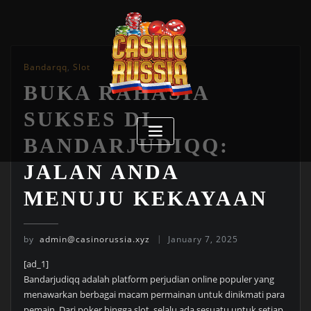
Skip
to
content
Bandarqq
,
Slot
BUKA RAHASIA
SUKSES DI
BANDARJUDIQQ:
JALAN ANDA
MENUJU KEKAYAAN
by
admin@casinorussia.xyz
January 7, 2025
[ad_1]
Bandarjudiqq adalah platform perjudian online populer yang
menawarkan berbagai macam permainan untuk dinikmati para
pemain. Dari poker hingga slot, selalu ada sesuatu untuk setiap