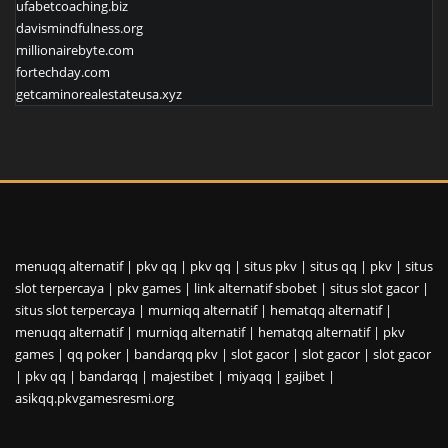
ufabetcoaching.biz
davismindfulness.org
millionairebyte.com
fortechday.com
getcaminorealestateusa.xyz
menuqq alternatif
|
pkv qq
|
pkv qq
|
situs pkv
|
situs qq
|
pkv
|
situs
slot terpercaya
|
pkv games
|
link alternatif sbobet
|
situs slot gacor
|
situs slot terpercaya
|
murniqq alternatif
|
hematqq alternatif
|
menuqq alternatif
|
murniqq alternatif
|
hematqq alternatif
|
pkv
games
|
qq poker
|
bandarqq pkv
|
slot gacor
|
slot gacor
|
slot gacor
|
pkv qq
|
bandarqq
|
majestibet
|
miyaqq
|
gajibet
|
asikqq.pkvgamesresmi.org