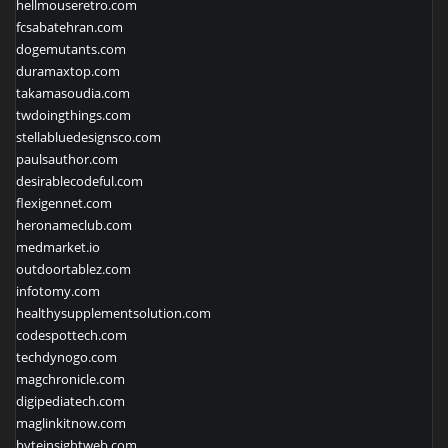
hellmouseretro.com
fcsabatehran.com
dogemutants.com
duramaxtop.com
takamasoudia.com
twdoingthings.com
stellabluedesignsco.com
paulsauthor.com
desirablecodeful.com
flexigennet.com
heronameclub.com
medmarket.io
outdoortablez.com
infotomy.com
healthysupplementsolution.com
codespottech.com
techdynogo.com
magchronicle.com
digipediatech.com
maglinkitnow.com
byteinsightweb.com