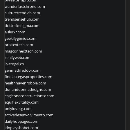
bytestormpro.com
wanderlustchrono.com
culturetrendlab.com
trendsensehub.com
ticktockenigma.com
eulerxr.com
geekifygenius.com
orbitextech.com
magconnecttech.com
zenifyweb.com
livetogel.co
genmatfiredoor.com
findlascegasproperties.com
healthhavenrobbie.com
donanddonnadesigns.com
eagleoneconstructiontx.com
equiflexvitality.com
onlylovesg.com
activedesenvolvimento.com
dailyhubpages.com
idnplaysbobet.com