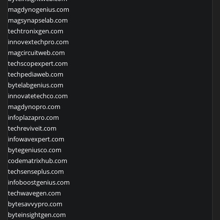
magdynogenius.com
magsynapselab.com
techtronixgen.com
innovextechpro.com
magcircuitweb.com
techscopexpert.com
techpediaweb.com
bytelabgenius.com
innovatetechco.com
magdynopro.com
infoplazapro.com
techreviveit.com
infowavexpert.com
bytegeniusco.com
codematrixhub.com
techsenseplus.com
infoboostgenius.com
techwavegen.com
bytesavvypro.com
byteinsightgen.com