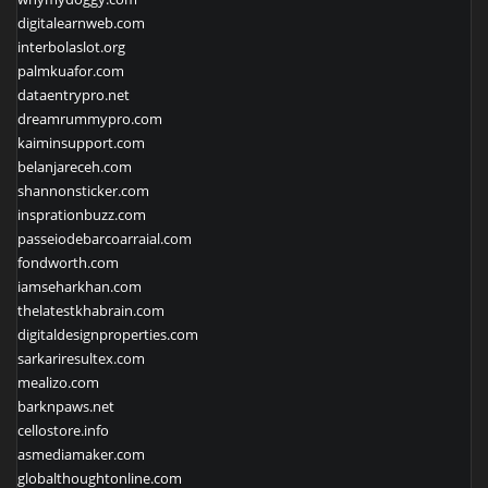
digitalearnweb.com
interbolaslot.org
palmkuafor.com
dataentrypro.net
dreamrummypro.com
kaiminsupport.com
belanjareceh.com
shannonsticker.com
insprationbuzz.com
passeiodebarcoarraial.com
fondworth.com
iamseharkhan.com
thelatestkhabrain.com
digitaldesignproperties.com
sarkariresultex.com
mealizo.com
barknpaws.net
cellostore.info
asmediamaker.com
globalthoughtonline.com