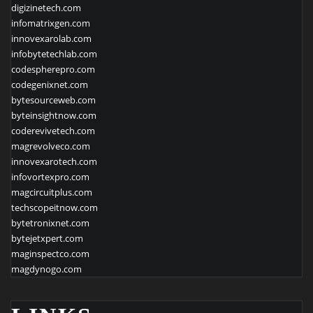
digizinetech.com
infomatrixgen.com
innovexarolab.com
infobytetechlab.com
codespherepro.com
codegenixnet.com
bytesourceweb.com
byteinsightnow.com
coderevivetech.com
magrevolveco.com
innovexarotech.com
infovortexpro.com
magcircuitplus.com
techscopeitnow.com
bytetronixnet.com
bytejetxpert.com
maginspectco.com
magdynogo.com