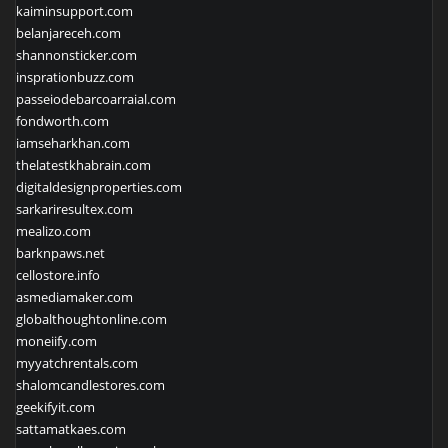
kaiminsupport.com
belanjareceh.com
shannonsticker.com
insprationbuzz.com
passeiodebarcoarraial.com
fondworth.com
iamseharkhan.com
thelatestkhabrain.com
digitaldesignproperties.com
sarkariresultex.com
mealizo.com
barknpaws.net
cellostore.info
asmediamaker.com
globalthoughtonline.com
moneiify.com
myyatchrentals.com
shalomcandlestores.com
geekifyit.com
sattamatkaes.com