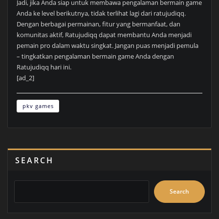
Jadi, jika Anda siap untuk membawa pengalaman bermain game
Anda ke level berikutnya, tidak terlihat lagi dari ratujudiqq.
Dengan berbagai permainan, fitur yang bermanfaat, dan
komunitas aktif, Ratujudiqq dapat membantu Anda menjadi
pemain pro dalam waktu singkat. Jangan puas menjadi pemula
– tingkatkan pengalaman bermain game Anda dengan
Ratujudiqq hari ini.
[ad_2]
pkv games
SEARCH
Search