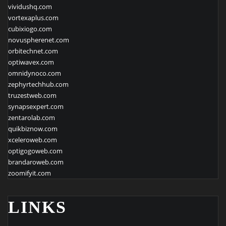
vividushq.com
vortexaplus.com
cubixiogo.com
novuspherenet.com
orbitechnet.com
optiwavex.com
omnidynoco.com
zephyrtechhub.com
truzestweb.com
synapsexpert.com
zentarolab.com
quikbiznow.com
xceleroweb.com
optigogoweb.com
brandaroweb.com
zoomifyit.com
LINKS