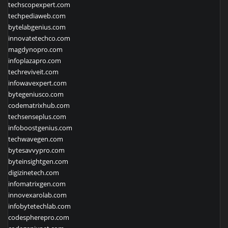
techscopexpert.com
techpediaweb.com
bytelabgenius.com
innovatetechco.com
magdynopro.com
infoplazapro.com
techreviveit.com
infowavexpert.com
bytegeniusco.com
codematrixhub.com
techsenseplus.com
infoboostgenius.com
techwavegen.com
bytesavvypro.com
byteinsightgen.com
digizinetech.com
infomatrixgen.com
innovexarolab.com
infobytetechlab.com
codespherepro.com