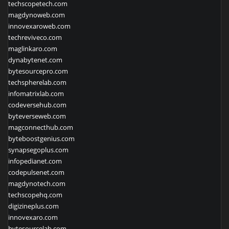
techscopetech.com
magdynoweb.com
innovexaroweb.com
techreviveco.com
maglinkaro.com
dynabytenet.com
bytesourcepro.com
techspherelab.com
infomatrixlab.com
codeversehub.com
byteverseweb.com
magconnecthub.com
byteboostgenius.com
synapsegoplus.com
infopedianet.com
codepulsenet.com
magdynotech.com
techscopehq.com
digizineplus.com
innovexaro.com
bytesourcelab.com