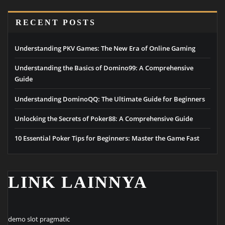
RECENT POSTS
Understanding PKV Games: The New Era of Online Gaming
Understanding the Basics of Domino99: A Comprehensive
Guide
Understanding DominoQQ: The Ultimate Guide for Beginners
Unlocking the Secrets of Poker88: A Comprehensive Guide
10 Essential Poker Tips for Beginners: Master the Game Fast
LINK LAINNYA
demo slot pragmatic