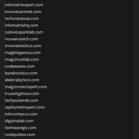
infomatrixxpert.com
innovexaronet.com
techvistanow.com
infomatrixhq.com
cubixiosparklab.com
novaevotech.com
innovextechco.com
maglinkgenius.com
magcircuitlab.com
codewavex.com
byteboostco.com
elektrabyteco.com
magconnectxpert.com
truzestgenius.com
techpulsenet.com
zephyrtechxpert.com
infovortexco.com
digizinelab.com
techwavego.com
codepulsex.com