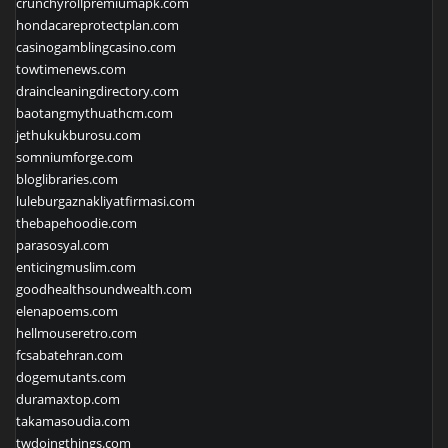
crunchyrollpremiumapk.com
hondacareprotectplan.com
casinogamblingcasino.com
towtimenews.com
draincleaningdirectory.com
baotangmythuathcm.com
jethukukburosu.com
somniumforge.com
bloglibraries.com
luleburgaznakliyatfirmasi.com
thebapehoodie.com
parasosyal.com
enticingmuslim.com
goodhealthsoundwealth.com
elenapoems.com
hellmouseretro.com
fcsabatehran.com
dogemutants.com
duramaxtop.com
takamasoudia.com
twdoingthings.com