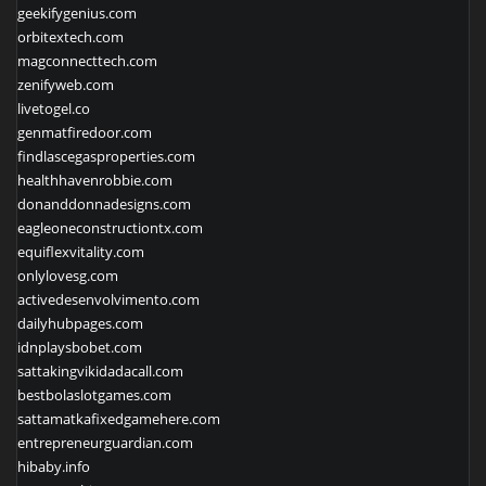
geekifygenius.com
orbitextech.com
magconnecttech.com
zenifyweb.com
livetogel.co
genmatfiredoor.com
findlascegasproperties.com
healthhavenrobbie.com
donanddonnadesigns.com
eagleoneconstructiontx.com
equiflexvitality.com
onlylovesg.com
activedesenvolvimento.com
dailyhubpages.com
idnplaysbobet.com
sattakingvikidadacall.com
bestbolaslotgames.com
sattamatkafixedgamehere.com
entrepreneurguardian.com
hibaby.info