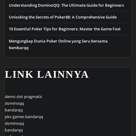
Understanding DominoQQ: The Ultimate Guide for Beginners
Unlocking the Secrets of Poker88: A Comprehensive Guide
10 Essential Poker Tips for Beginners: Master the Game Fast
Mengungkap Dunia Poker Online yang Seru bersama
Kembarqq
LINK LAINNYA
demo slot pragmatic
dominoqq
bandarqq
pkv games bandarqq
dominoqq
bandarqq