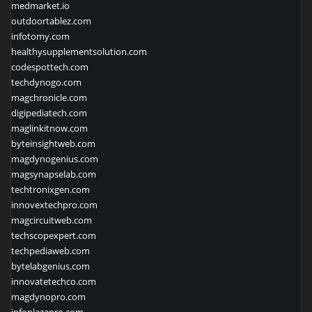
medmarket.io
outdoortablez.com
infotomy.com
healthysupplementsolution.com
codespottech.com
techdynogo.com
magchronicle.com
digipediatech.com
maglinkitnow.com
byteinsightweb.com
magdynogenius.com
magsynapselab.com
techtronixgen.com
innovextechpro.com
magcircuitweb.com
techscopexpert.com
techpediaweb.com
bytelabgenius.com
innovatetechco.com
magdynopro.com