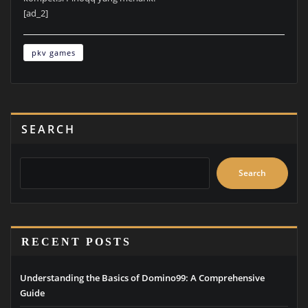
[ad_2]
pkv games
SEARCH
Search
RECENT POSTS
Understanding the Basics of Domino99: A Comprehensive
Guide