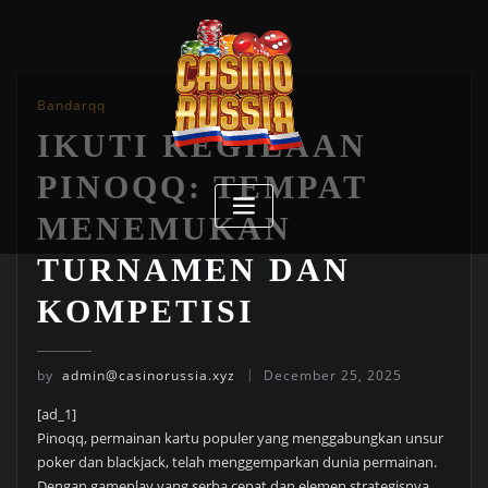
Skip
to
content
Bandarqq
IKUTI KEGILAAN
PINOQQ: TEMPAT
MENEMUKAN
TURNAMEN DAN
KOMPETISI
by
admin@casinorussia.xyz
December 25, 2025
[ad_1]
Pinoqq, permainan kartu populer yang menggabungkan unsur
poker dan blackjack, telah menggemparkan dunia permainan.
Dengan gameplay yang serba cepat dan elemen strategisnya,