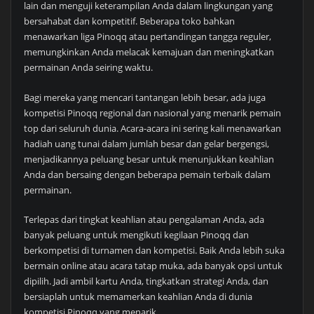
lain dan menguji keterampilan Anda dalam lingkungan yang
bersahabat dan kompetitif. Beberapa toko bahkan
menawarkan liga Pinoqq atau pertandingan tangga reguler,
memungkinkan Anda melacak kemajuan dan meningkatkan
permainan Anda seiring waktu.
Bagi mereka yang mencari tantangan lebih besar, ada juga
kompetisi Pinoqq regional dan nasional yang menarik pemain
top dari seluruh dunia. Acara-acara ini sering kali menawarkan
hadiah uang tunai dalam jumlah besar dan gelar bergengsi,
menjadikannya peluang besar untuk menunjukkan keahlian
Anda dan bersaing dengan beberapa pemain terbaik dalam
permainan.
Terlepas dari tingkat keahlian atau pengalaman Anda, ada
banyak peluang untuk mengikuti kegilaan Pinoqq dan
berkompetisi di turnamen dan kompetisi. Baik Anda lebih suka
bermain online atau acara tatap muka, ada banyak opsi untuk
dipilih. Jadi ambil kartu Anda, tingkatkan strategi Anda, dan
bersiaplah untuk memamerkan keahlian Anda di dunia
kompetisi Pinoqq yang menarik.