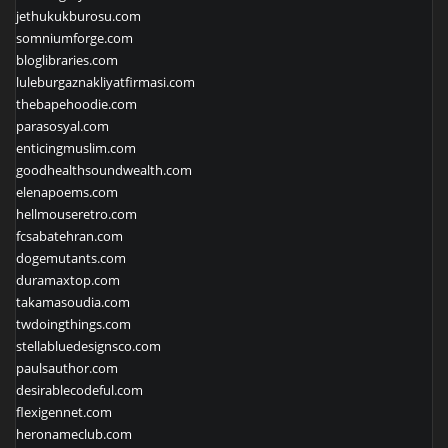
jethukukburosu.com
somniumforge.com
bloglibraries.com
luleburgaznakliyatfirmasi.com
thebapehoodie.com
parasosyal.com
enticingmuslim.com
goodhealthsoundwealth.com
elenapoems.com
hellmouseretro.com
fcsabatehran.com
dogemutants.com
duramaxtop.com
takamasoudia.com
twdoingthings.com
stellabluedesignsco.com
paulsauthor.com
desirablecodeful.com
flexigennet.com
heronameclub.com