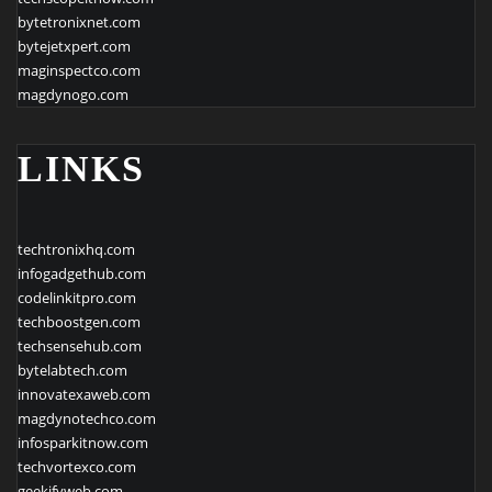
bytetronixnet.com
bytejetxpert.com
maginspectco.com
magdynogo.com
LINKS
techtronixhq.com
infogadgethub.com
codelinkitpro.com
techboostgen.com
techsensehub.com
bytelabtech.com
innovatexaweb.com
magdynotechco.com
infosparkitnow.com
techvortexco.com
geekifyweb.com