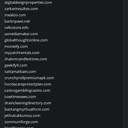
digitaldesignproperties.com
sarkariresultex.com
mealizo.com
barknpaws.net
cellostore.info
asmediamaker.com
globalthoughtonline.com
moneiify.com
myyatchrentals.com
shalomcandlestores.com
geekifyit.com
sattamatkaes.com
crunchyrollpremiumapk.com
hondacareprotectplan.com
casinogamblingcasino.com
towtimenews.com
draincleaningdirectory.com
baotangmythuathcm.com
jethukukburosu.com
somniumforge.com