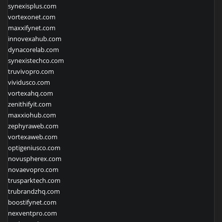
synexisplus.com
vortexonet.com
maxxifynet.com
innovexahub.com
dynacorelab.com
synexistechco.com
truvivopro.com
vividusco.com
vortexahq.com
zenithifyit.com
maxxiohub.com
zephyraweb.com
vortexaweb.com
optigeniusco.com
novuspherex.com
novaevopro.com
trusparktech.com
trubrandzhq.com
boostifynet.com
nexventpro.com