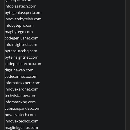
infoplazatech.com
bytegeniusxpert.com
innovatebytelab.com
infobytepro.com
magbytego.com
codegeniusnet.com
infoinsightnet.com
bytesourcehq.com
byteinsightnet.com
codepulsetechco.com
digizineweb.com
codeconnectx.com
infomatrixxpert.com
innovexaronet.com
techvistanow.com
infomatrixhq.com
cubixiosparklab.com
novaevotech.com
innovextechco.com
maglinkgenius.com