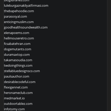
bloglibraries.com
luleburgaznakliyatfirmasi.com
thebapehoodie.com
parasosyal.com
enticingmuslim.com
goodhealthsoundwealth.com
elenapoems.com
hellmouseretro.com
fcsabatehran.com
dogemutants.com
duramaxtop.com
takamasoudia.com
twdoingthings.com
stellabluedesignsco.com
paulsauthor.com
desirablecodeful.com
flexigennet.com
heronameclub.com
medmarket.io
outdoortablez.com
infotomy.com