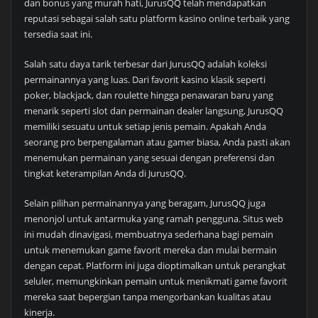
dan bonus yang murah hati, JurusQQ telah mendapatkan
reputasi sebagai salah satu platform kasino online terbaik yang
tersedia saat ini.
Salah satu daya tarik terbesar dari JurusQQ adalah koleksi
permainannya yang luas. Dari favorit kasino klasik seperti
poker, blackjack, dan roulette hingga penawaran baru yang
menarik seperti slot dan permainan dealer langsung, JurusQQ
memiliki sesuatu untuk setiap jenis pemain. Apakah Anda
seorang pro berpengalaman atau gamer biasa, Anda pasti akan
menemukan permainan yang sesuai dengan preferensi dan
tingkat keterampilan Anda di JurusQQ.
Selain pilihan permainannya yang beragam, JurusQQ juga
menonjol untuk antarmuka yang ramah pengguna. Situs web
ini mudah dinavigasi, membuatnya sederhana bagi pemain
untuk menemukan game favorit mereka dan mulai bermain
dengan cepat. Platform ini juga dioptimalkan untuk perangkat
seluler, memungkinkan pemain untuk menikmati game favorit
mereka saat bepergian tanpa mengorbankan kualitas atau
kinerja.