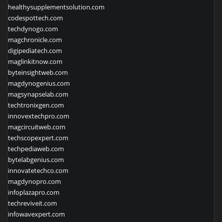
healthysupplementsolution.com
codespottech.com
techdynogo.com
magchronicle.com
digipediatech.com
maglinkitnow.com
byteinsightweb.com
magdynogenius.com
magsynapselab.com
techtronixgen.com
innovextechpro.com
magcircuitweb.com
techscopexpert.com
techpediaweb.com
bytelabgenius.com
innovatetechco.com
magdynopro.com
infoplazapro.com
techreviveit.com
infowavexpert.com