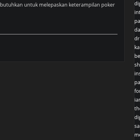
di
 butuhkan untuk melepaskan keterampilan poker
in
pa
da
d
ka
be
sh
in
pa
fo
i
th
di
sa
me