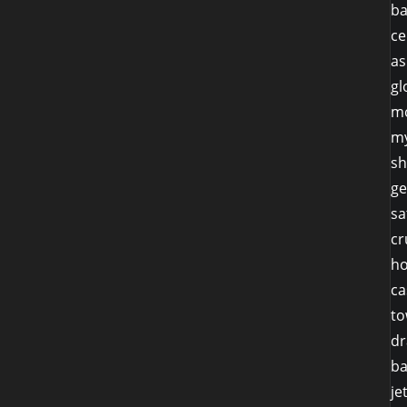
ba
ce
a
gl
mo
my
sh
ge
sa
cr
ho
ca
t
dr
b
je