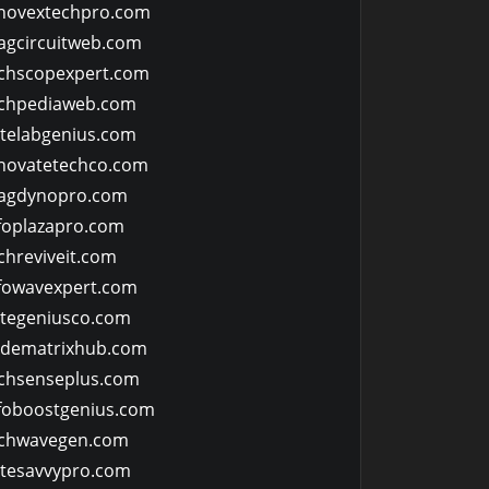
novextechpro.com
gcircuitweb.com
chscopexpert.com
chpediaweb.com
telabgenius.com
novatetechco.com
agdynopro.com
foplazapro.com
chreviveit.com
fowavexpert.com
tegeniusco.com
dematrixhub.com
chsenseplus.com
foboostgenius.com
echwavegen.com
tesavvypro.com