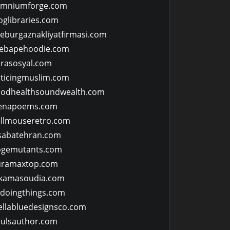
omniumforge.com
oglibraries.com
leburgaznakliyatfirmasi.com
ebapehoodie.com
rasosyal.com
ticingmuslim.com
odhealthsoundwealth.com
lenapoems.com
llmouseretro.com
sabatehran.com
ogemutants.com
uramaxtop.com
kamasoudia.com
doingthings.com
ellabluedesignsco.com
ulsauthor.com