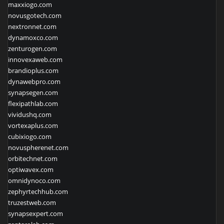
maxxiogo.com
novusgotech.com
nextronnet.com
dynamoxco.com
zenturogen.com
innovexaweb.com
brandioplus.com
dynawebpro.com
synapsegen.com
flexipathlab.com
vividushq.com
vortexaplus.com
cubixiogo.com
novuspherenet.com
orbitechnet.com
optiwavex.com
omnidynoco.com
zephyrtechhub.com
truzestweb.com
synapsexpert.com