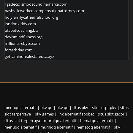
ligadeciclismodecundinamarca.com
nashvilleworkerscompensationattorney.com
holyfamilycathedralschool.org
londonkiddy.com
ufabetcoaching.biz
davismindfulness.org
millionairebyte.com
fortechday.com
getcaminorealestateusa.xyz
menuqq alternatif
|
pkv qq
|
pkv qq
|
situs pkv
|
situs qq
|
pkv
|
situs
slot terpercaya
|
pkv games
|
link alternatif sbobet
|
situs slot gacor
|
situs slot terpercaya
|
murniqq alternatif
|
hematqq alternatif
|
menuqq alternatif
|
murniqq alternatif
|
hematqq alternatif
|
pkv