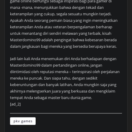
game online berfungsi sebagai inspirasi bagi para gamer di
mana -mana, menunjukkan bahwa dengan tekad dan
keterampilan yang cukup, segala sesuatu mungkin terjadi.
Apakah Anda seorang pemain biasa yang ingin meningkatkan
keterampilan Anda atau veteran berpengalaman berharap
untuk menantang diri sendiri melawan yang terbaik, kisah
Masterdomino99 adalah pengingat bahwa kebesaran berada
dalam jangkauan bagi mereka yang bersedia berupaya keras.
Jadi lain kali Anda menemukan diri Anda berhadapan dengan
Masterdomino99 dalam pertandingan online, jangan
diintimidasi oleh reputasi mereka – terinspirasi oleh perjalanan
mereka ke puncak. Dan siapa tahu, dengan sedikit
keberuntungan dan banyak latihan, Anda mungkin saja yang
akhirnya melengserkan juara yang berkuasa dan mengklaim
tempat Anda sebagai master baru dunia game.
[ad_2]
pkv games