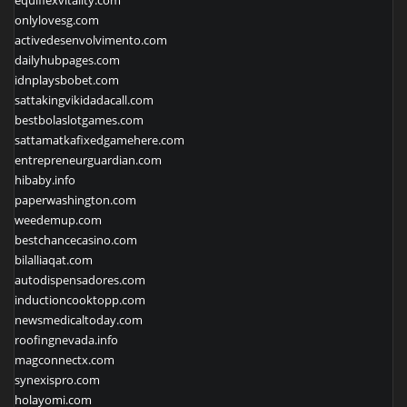
equiflexvitality.com
onlylovesg.com
activedesenvolvimento.com
dailyhubpages.com
idnplaysbobet.com
sattakingvikidadacall.com
bestbolaslotgames.com
sattamatkafixedgamehere.com
entrepreneurguardian.com
hibaby.info
paperwashington.com
weedemup.com
bestchancecasino.com
bilalliaqat.com
autodispensadores.com
inductioncooktopp.com
newsmedicaltoday.com
roofingnevada.info
magconnectx.com
synexispro.com
holayomi.com