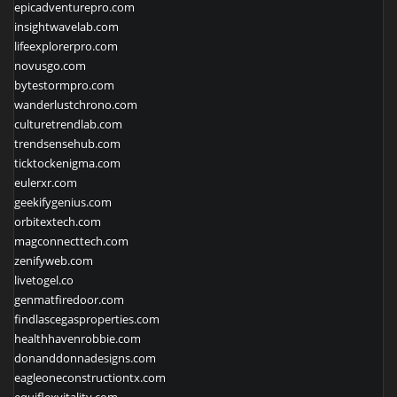
epicadventurepro.com
insightwavelab.com
lifeexplorerpro.com
novusgo.com
bytestormpro.com
wanderlustchrono.com
culturetrendlab.com
trendsensehub.com
ticktockenigma.com
eulerxr.com
geekifygenius.com
orbitextech.com
magconnecttech.com
zenifyweb.com
livetogel.co
genmatfiredoor.com
findlascegasproperties.com
healthhavenrobbie.com
donanddonnadesigns.com
eagleoneconstructiontx.com