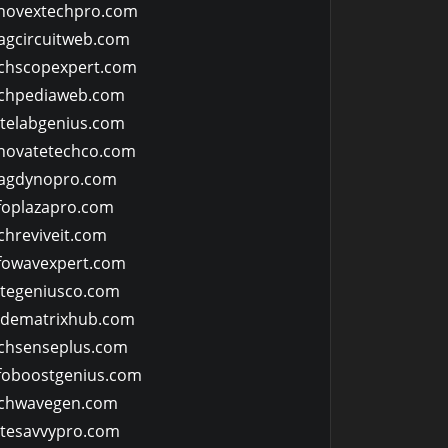
novextechpro.com
gcircuitweb.com
chscopexpert.com
chpediaweb.com
telabgenius.com
novatetechco.com
agdynopro.com
foplazapro.com
chreviveit.com
fowavexpert.com
tegeniusco.com
dematrixhub.com
chsenseplus.com
foboostgenius.com
echwavegen.com
tesavvypro.com