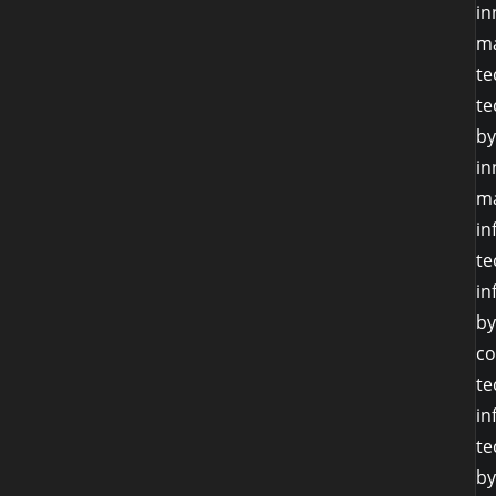
in
ma
te
te
by
in
m
in
te
in
by
co
te
in
t
by