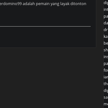
di
erdomino99 adalah pemain yang layak ditonton
in
pa
da
d
ka
be
sh
in
pa
fo
i
th
di
sa
me