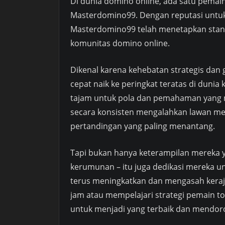
Di dunia domino online, ada satu pemain
Masterdomino99. Dengan reputasi untuk 
Masterdomino99 telah menetapkan stand
komunitas domino online.
Dikenal karena kehebatan strategis da
cepat naik ke peringkat teratas di duni
tajam untuk pola dan pemahaman yang
secara konsisten mengalahkan lawan mer
pertandingan yang paling menantang.
Tapi bukan hanya keterampilan mereka
kerumunan – itu juga dedikasi mereka 
terus meningkatkan dan mengasah keraji
jam atau mempelajari strategi pemain t
untuk menjadi yang terbaik dan mendoron