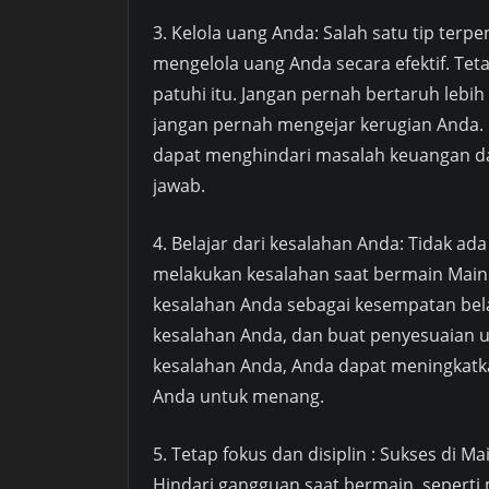
3. Kelola uang Anda: Salah satu tip ter
mengelola uang Anda secara efektif. Te
patuhi itu. Jangan pernah bertaruh lebi
jangan pernah mengejar kerugian Anda.
dapat menghindari masalah keuangan d
jawab.
4. Belajar dari kesalahan Anda: Tidak 
melakukan kesalahan saat bermain Main 
kesalahan Anda sebagai kesempatan belaja
kesalahan Anda, dan buat penyesuaian un
kesalahan Anda, Anda dapat meningkatk
Anda untuk menang.
5. Tetap fokus dan disiplin : Sukses di
Hindari gangguan saat bermain, sepert