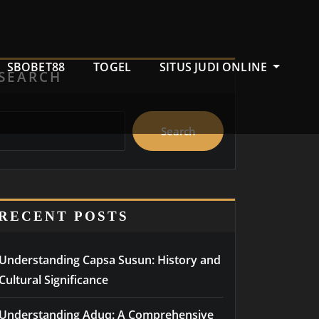
SBOBET88
TOGEL
SITUS JUDI ONLINE
SEARCH
Search
RECENT POSTS
Understanding Capsa Susun: History and
Cultural Significance
Understanding Aduq: A Comprehensive