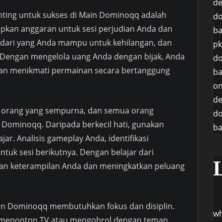
de
penting untuk sukses di Main Dominoqq adalah
d
tapkan anggaran untuk sesi perjudian Anda dan
b
h dari yang Anda mampu untuk kehilangan, dan
pk
 Dengan mengelola uang Anda dengan bijak, Anda
d
an menikmati permainan secara bertanggung
b
on
de
ada orang yang sempurna, dan semua orang
d
Dominoqq. Daripada berkecil hati, gunakan
b
r. Analisis gameplay Anda, identifikasi
tuk sesi berikutnya. Dengan belajar dari
an keterampilan Anda dan meningkatkan peluang
 Main Dominoqq membutuhkan fokus dan disiplin.
w
i menonton TV atau mengobrol dengan teman.