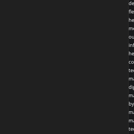
de
fl
h
me
ou
in
he
co
t
ma
di
ma
by
m
m
te