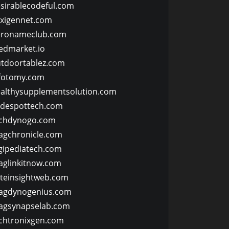
sirablecodeful.com
exigennet.com
eronameclub.com
dmarket.io
tdoortablez.com
fotomy.com
althysupplementsolution.com
despottech.com
echdynogo.com
gchronicle.com
gipediatech.com
glinkitnow.com
teinsightweb.com
agdynogenius.com
agsynapselab.com
chtronixgen.com