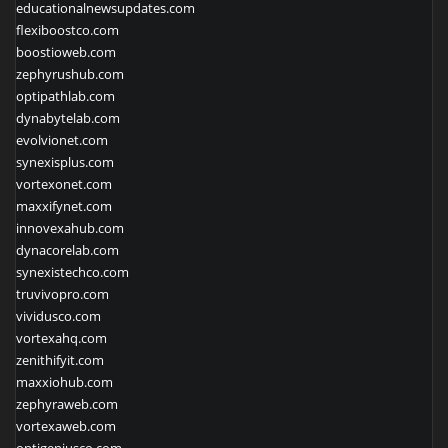
educationalnewsupdates.com
flexiboostco.com
boostioweb.com
zephyrushub.com
optipathlab.com
dynabytelab.com
evolvionet.com
synexisplus.com
vortexonet.com
maxxifynet.com
innovexahub.com
dynacorelab.com
synexistechco.com
truvivopro.com
vividusco.com
vortexahq.com
zenithifyit.com
maxxiohub.com
zephyraweb.com
vortexaweb.com