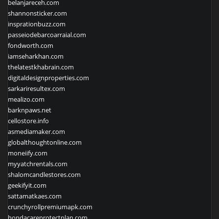
belanjareceh.com
shannonsticker.com
insprationbuzz.com
passeiodebarcoarraial.com
fondworth.com
iamseharkhan.com
thelatestkhabrain.com
digitaldesignproperties.com
sarkariresultex.com
mealizo.com
barknpaws.net
cellostore.info
asmediamaker.com
globalthoughtonline.com
moneiify.com
myyatchrentals.com
shalomcandlestores.com
geekifyit.com
sattamatkaes.com
crunchyrollpremiumapk.com
hondacareprotectplan.com