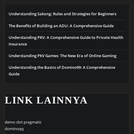
Understanding Sakong: Rules and Strategies for Beginners
The Benefits of Building an ADU: A Comprehensive Guide
Understanding PKV: A Comprehensive Guide to Private Health
Insurance
Understanding PKV Games: The New Era of Online Gaming
Understanding the Basics of Domino99: A Comprehensive
Guide
LINK LAINNYA
demo slot pragmatic
dominoqq