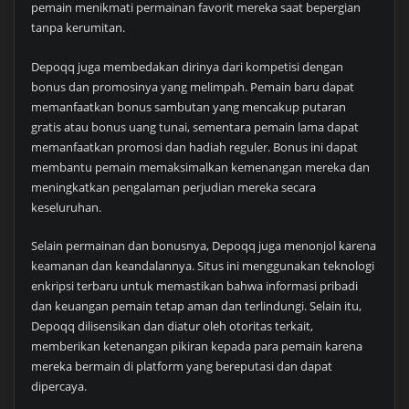
pemain menikmati permainan favorit mereka saat bepergian
tanpa kerumitan.
Depoqq juga membedakan dirinya dari kompetisi dengan
bonus dan promosinya yang melimpah. Pemain baru dapat
memanfaatkan bonus sambutan yang mencakup putaran
gratis atau bonus uang tunai, sementara pemain lama dapat
memanfaatkan promosi dan hadiah reguler. Bonus ini dapat
membantu pemain memaksimalkan kemenangan mereka dan
meningkatkan pengalaman perjudian mereka secara
keseluruhan.
Selain permainan dan bonusnya, Depoqq juga menonjol karena
keamanan dan keandalannya. Situs ini menggunakan teknologi
enkripsi terbaru untuk memastikan bahwa informasi pribadi
dan keuangan pemain tetap aman dan terlindungi. Selain itu,
Depoqq dilisensikan dan diatur oleh otoritas terkait,
memberikan ketenangan pikiran kepada para pemain karena
mereka bermain di platform yang bereputasi dan dapat
dipercaya.