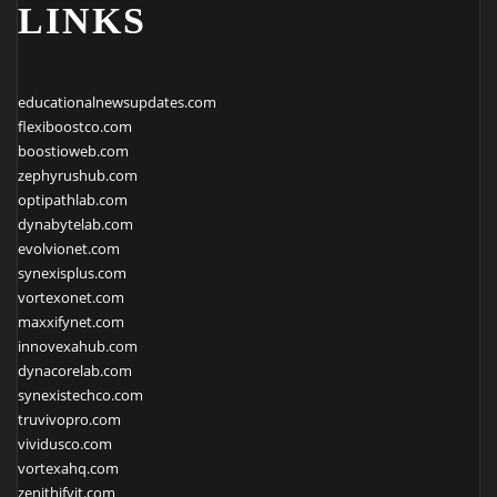
LINKS
educationalnewsupdates.com
flexiboostco.com
boostioweb.com
zephyrushub.com
optipathlab.com
dynabytelab.com
evolvionet.com
synexisplus.com
vortexonet.com
maxxifynet.com
innovexahub.com
dynacorelab.com
synexistechco.com
truvivopro.com
vividusco.com
vortexahq.com
zenithifyit.com