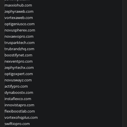
maxxiohub.com
zephyraweb.com
vortexaweb.com
optigeniusco.com
novuspherex.com
novaevopro.com
trusparktech.com
trubrandzhq.com
boostifynet.com
nexventpro.com
zephyrtechx.com
optigoxpert.com
novuswayz.com
actifypro.com
dynaboostx.com
instaflexco.com
innovistapro.com
flexiboostlab.com
vortexohqplus.com
swiftiopro.com