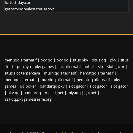
fortechday.com
getcaminorealestateusa.xyz
menuqq alternatif
|
pkv qq
|
pkv qq
|
situs pkv
|
situs qq
|
pkv
|
situs
slot terpercaya
|
pkv games
|
link alternatif sbobet
|
situs slot gacor
|
situs slot terpercaya
|
murniqq alternatif
|
hematqq alternatif
|
menuqq alternatif
|
murniqq alternatif
|
hematqq alternatif
|
pkv
games
|
qq poker
|
bandarqq pkv
|
slot gacor
|
slot gacor
|
slot gacor
|
pkv qq
|
bandarqq
|
majestibet
|
miyaqq
|
gajibet
|
asikqq.pkvgamesresmi.org