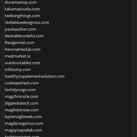
duramaxtop.com
takamasoudia.com
twdoingthings.com
stellabluedesignsco.com
paulsauthor.com
desirablecodeful.com
flexigennet.com
heronameclub.com
medmarket.io
outdoortablez.com
infotomy.com
healthysupplementsolution.com
codespottech.com
techdynogo.com
magchronicle.com
digipediatech.com
maglinkitnow.com
byteinsightweb.com
magdynogenius.com
magsynapselab.com
techtronixgen.com