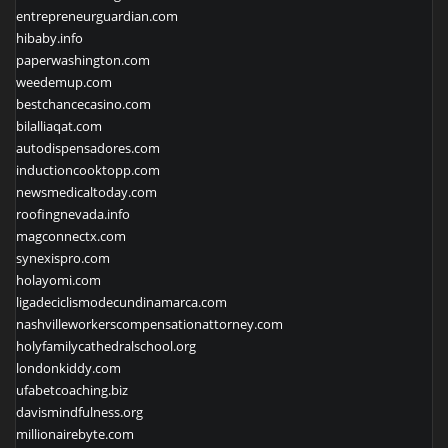
entrepreneurguardian.com
hibaby.info
paperwashington.com
weedemup.com
bestchancecasino.com
bilalliaqat.com
autodispensadores.com
inductioncooktopp.com
newsmedicaltoday.com
roofingnevada.info
magconnectx.com
synexispro.com
holayomi.com
ligadeciclismodecundinamarca.com
nashvilleworkerscompensationattorney.com
holyfamilycathedralschool.org
londonkiddy.com
ufabetcoaching.biz
davismindfulness.org
millionairebyte.com