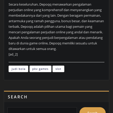
Secara keseluruhan, Depoqq menawarkan pengalaman
perjudian online yang komprehensif dan menyenangkan yang
membedakannya dari yang lain. Dengan beragam permainan,
antarmuka yang ramah pengguna, bonus besar, dan keamanan
terbaik, Depoqq adalah pilihan utama bagi pemain yang
mencari pengalaman perjudian online yang andal dan menarik.
Apakah Anda seorang penjudi berpengalaman atau pendatang
baru di dunia game online, Depoqq memiliki sesuatu untuk
ditawarkan untuk semua orang.
[ad_2]
judi bola
pkv games
slot
SEARCH
Search