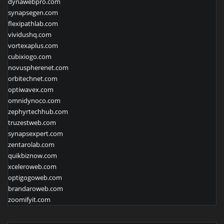
dynawebpro.com
synapsegen.com
flexipathlab.com
vividushq.com
vortexaplus.com
cubixiogo.com
novuspherenet.com
orbitechnet.com
optiwavex.com
omnidynoco.com
zephyrtechhub.com
truzestweb.com
synapsexpert.com
zentarolab.com
quikbiznow.com
xceleroweb.com
optigogoweb.com
brandaroweb.com
zoomifyit.com