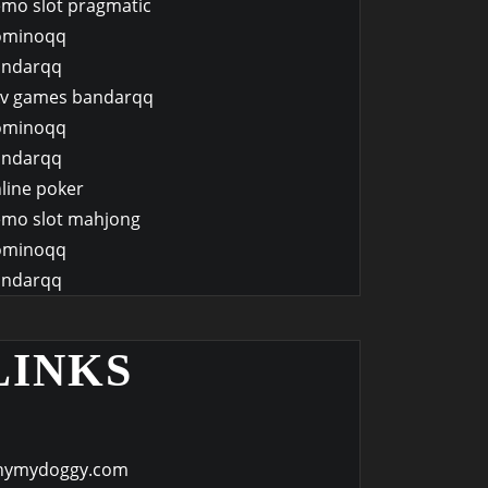
mo slot pragmatic
ominoqq
andarqq
v games bandarqq
ominoqq
andarqq
line poker
mo slot mahjong
ominoqq
andarqq
LINKS
hymydoggy.com