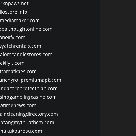
rknpaws.net
llostore.info
smediamaker.com
obalthoughtonline.com
neiify.com
yatchrentals.com
alomcandlestores.com
ekifyit.com
ttamatkaes.com
unchyrollpremiumapk.com
ndacareprotectplan.com
sinogamblingcasino.com
owtimenews.com
aincleaningdirectory.com
aotangmythuathcm.com
thukukburosu.com