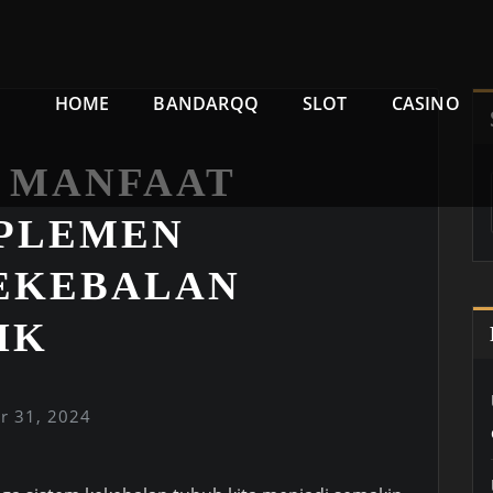
HOME
BANDARQQ
SLOT
CASINO
 MANFAAT
PLEMEN
EKEBALAN
IK
r 31, 2024