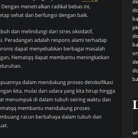
de
Dengan menetralkan radikal bebas ini,
d
tap sehat dan berfungsi dengan baik.
b
pk
buh dan melindungi dari stres oksidatif,
d
asi. Peradangan adalah respons alami terhadap
b
 kronis dapat menyebabkan berbagai masalah
on
ngan, Hematqq dapat membantu meningkatkan
de
eluruhan.
d
b
puannya dalam mendukung proses detoksifikasi
gan kita, mulai dari udara yang kita hirup hingga
pat menumpuk di dalam tubuh seiring waktu dan
 Hematqq membantu mendukung proses
membuang racun berbahaya dalam tubuh dan
uat.
w