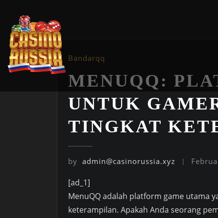
Skip
to
content
Bandarqq
MENUQQ: PLA
UNTUK GAMER
TINGKAT KET
by
admin@casinorussia.xyz
Februa
[ad_1]
MenuQQ adalah platform game utama ya
keterampilan. Apakah Anda seorang pem