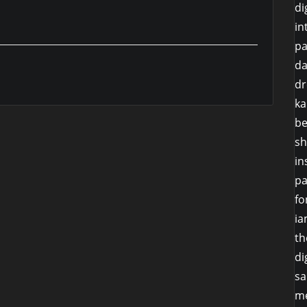
di
in
pa
da
d
ka
be
sh
in
pa
fo
i
th
di
sa
me