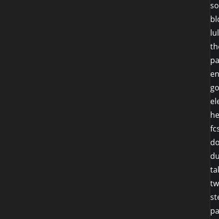
s
bl
lu
th
pa
en
go
e
he
fc
d
d
ta
tw
st
pa