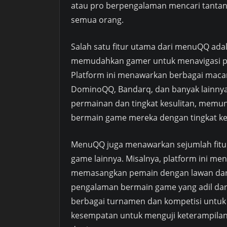
atau pro berpengalaman mencari tantan
semua orang.
Salah satu fitur utama dari menuQQ ad
memudahkan gamer untuk menavigasi p
Platform ini menawarkan berbagai macam
DominoQQ, Bandarq, dan banyak lainnya
permainan dan tingkat kesulitan, mem
bermain game mereka dengan tingkat ke
MenuQQ juga menawarkan sejumlah fitu
game lainnya. Misalnya, platform ini m
memasangkan pemain dengan lawan dari
pengalaman bermain game yang adil dan
berbagai turnamen dan kompetisi untuk
kesempatan untuk menguji keterampilan