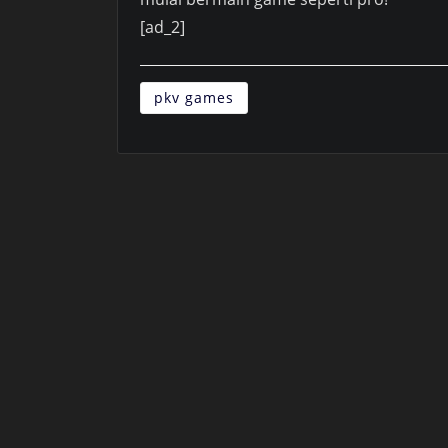
[ad_2]
pkv games