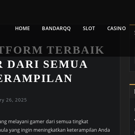
HOME
BANDARQQ
SLOT
CASINO
TFORM TERBAIK
 DARI SEMUA
ERAMPILAN
ry 26, 2025
ng melayani gamer dari semua tingkat
ula yang ingin meningkatkan keterampilan Anda