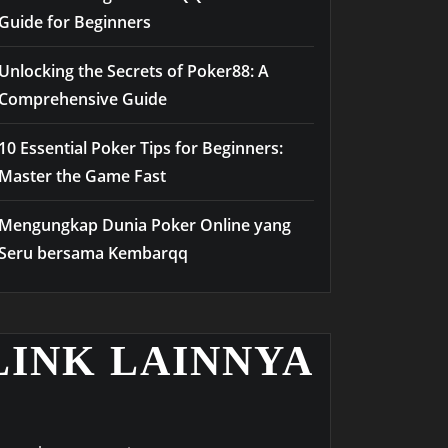
Guide for Beginners
Unlocking the Secrets of Poker88: A
Comprehensive Guide
10 Essential Poker Tips for Beginners:
Master the Game Fast
Mengungkap Dunia Poker Online yang
Seru bersama Kembarqq
LINK LAINNYA