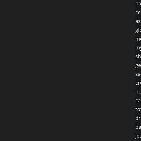
ba
ce
a
gl
mo
my
sh
ge
sa
cr
ho
ca
t
dr
b
je