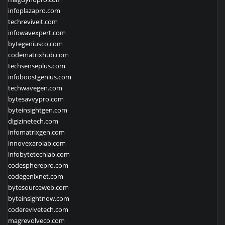
infoplazapro.com
techreviveit.com
infowavexpert.com
bytegeniusco.com
codematrixhub.com
techsenseplus.com
infoboostgenius.com
techwavegen.com
bytesavvypro.com
byteinsightgen.com
digizinetech.com
infomatrixgen.com
innovexarolab.com
infobytetechlab.com
codespherepro.com
codegenixnet.com
bytesourceweb.com
byteinsightnow.com
coderevivetech.com
magrevolveco.com