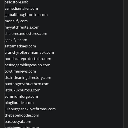
cellostore.info
asmediamaker.com
globalthoughtonline.com
moneiify.com
myyatchrentals.com
shalomcandlestores.com
geekifyit.com
sattamatkaes.com
crunchyrollpremiumapk.com
hondacareprotectplan.com
casinogamblingcasino.com
towtimenews.com
draincleaningdirectory.com
baotangmythuathcm.com
jethukukburosu.com
somniumforge.com
bloglibraries.com
luleburgaznakliyatfirmasi.com
thebapehoodie.com
parasosyal.com
enticingmuslim.com