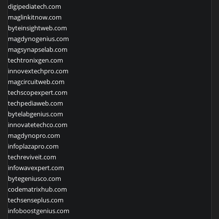
digipediatech.com
maglinkitnow.com
byteinsightweb.com
magdynogenius.com
magsynapselab.com
techtronixgen.com
innovextechpro.com
magcircuitweb.com
techscopexpert.com
techpediaweb.com
bytelabgenius.com
innovatetechco.com
magdynopro.com
infoplazapro.com
techreviveit.com
infowavexpert.com
bytegeniusco.com
codematrixhub.com
techsenseplus.com
infoboostgenius.com