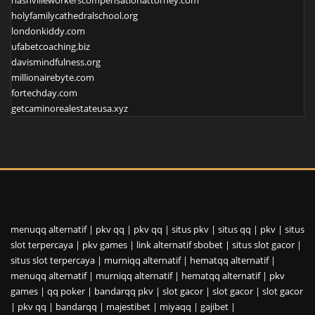
nashvilleworkerscompensationattorney.com
holyfamilycathedralschool.org
londonkiddy.com
ufabetcoaching.biz
davismindfulness.org
millionairebyte.com
fortechday.com
getcaminorealestateusa.xyz
menuqq alternatif
|
pkv qq
|
pkv qq
|
situs pkv
|
situs qq
|
pkv
|
situs
slot terpercaya
|
pkv games
|
link alternatif sbobet
|
situs slot gacor
|
situs slot terpercaya
|
murniqq alternatif
|
hematqq alternatif
|
menuqq alternatif
|
murniqq alternatif
|
hematqq alternatif
|
pkv
games
|
qq poker
|
bandarqq pkv
|
slot gacor
|
slot gacor
|
slot gacor
|
pkv qq
|
bandarqq
|
majestibet
|
miyaqq
|
gajibet
|