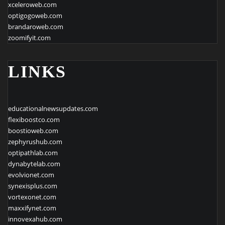
xceleroweb.com
optigogoweb.com
brandaroweb.com
zoomifyit.com
LINKS
educationalnewsupdates.com
flexiboostco.com
boostioweb.com
zephyrushub.com
optipathlab.com
dynabytelab.com
evolvionet.com
synexisplus.com
vortexonet.com
maxxifynet.com
innovexahub.com