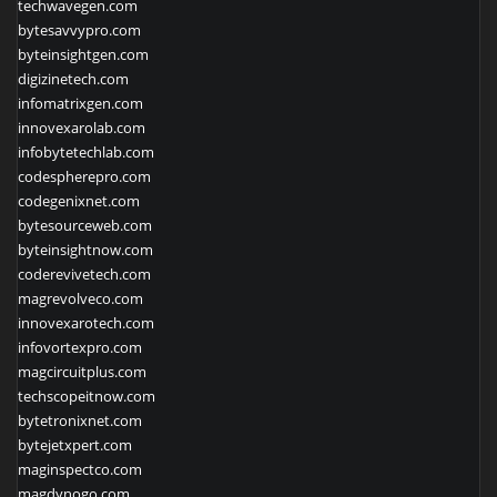
techwavegen.com
bytesavvypro.com
byteinsightgen.com
digizinetech.com
infomatrixgen.com
innovexarolab.com
infobytetechlab.com
codespherepro.com
codegenixnet.com
bytesourceweb.com
byteinsightnow.com
coderevivetech.com
magrevolveco.com
innovexarotech.com
infovortexpro.com
magcircuitplus.com
techscopeitnow.com
bytetronixnet.com
bytejetxpert.com
maginspectco.com
magdynogo.com