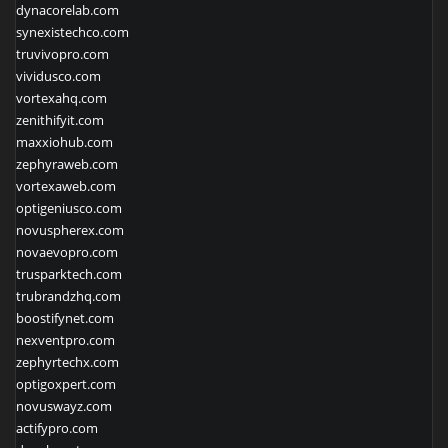
dynacorelab.com
synexistechco.com
truvivopro.com
vividusco.com
vortexahq.com
zenithifyit.com
maxxiohub.com
zephyraweb.com
vortexaweb.com
optigeniusco.com
novuspherex.com
novaevopro.com
trusparktech.com
trubrandzhq.com
boostifynet.com
nexventpro.com
zephyrtechx.com
optigoxpert.com
novuswayz.com
actifypro.com