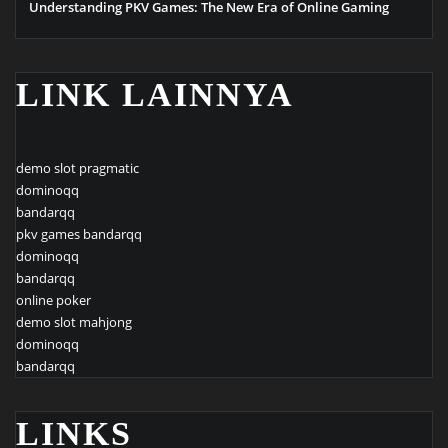
Understanding PKV Games: The New Era of Online Gaming
LINK LAINNYA
demo slot pragmatic
dominoqq
bandarqq
pkv games bandarqq
dominoqq
bandarqq
online poker
demo slot mahjong
dominoqq
bandarqq
LINKS