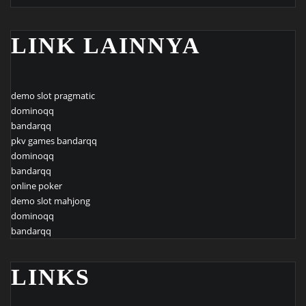
LINK LAINNYA
demo slot pragmatic
dominoqq
bandarqq
pkv games bandarqq
dominoqq
bandarqq
online poker
demo slot mahjong
dominoqq
bandarqq
LINKS