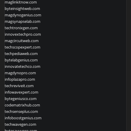
maglinkitnow.com
byteinsightweb.com
magdynogenius.com
magsynapselab.com
techtronixgen.com
innovextechpro.com
magcircuitweb.com
techscopexpert.com
techpediaweb.com
bytelabgenius.com
innovatetechco.com
magdynopro.com
infoplazapro.com
techreviveit.com
infowavexpert.com
bytegeniusco.com
codematrixhub.com
techsenseplus.com
infoboostgenius.com
techwavegen.com
bytesavvypro.com