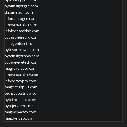
byteinsightgen.com
digizinetech.com
infomatrixgen.com
innovexarolab.com
infobytetechlab.com
codespherepro.com
codegenixnet.com
bytesourceweb.com
byteinsightnow.com
coderevivetech.com
magrevolveco.com
innovexarotech.com
infovortexpro.com
magcircuitplus.com
techscopeitnow.com
bytetronixnet.com
bytejetxpert.com
maginspectco.com
magdynogo.com