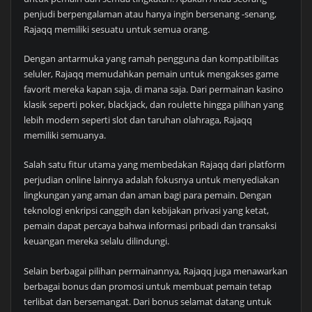
penjudi berpengalaman atau hanya ingin bersenang -senang,
Rajaqq memiliki sesuatu untuk semua orang.
Dengan antarmuka yang ramah pengguna dan kompatibilitas
seluler, Rajaqq memudahkan pemain untuk mengakses game
favorit mereka kapan saja, di mana saja. Dari permainan kasino
klasik seperti poker, blackjack, dan roulette hingga pilihan yang
lebih modern seperti slot dan taruhan olahraga, Rajaqq
memiliki semuanya.
Salah satu fitur utama yang membedakan Rajaqq dari platform
perjudian online lainnya adalah fokusnya untuk menyediakan
lingkungan yang aman dan aman bagi para pemain. Dengan
teknologi enkripsi canggih dan kebijakan privasi yang ketat,
pemain dapat percaya bahwa informasi pribadi dan transaksi
keuangan mereka selalu dilindungi.
Selain berbagai pilihan permainannya, Rajaqq juga menawarkan
berbagai bonus dan promosi untuk membuat pemain tetap
terlibat dan bersemangat. Dari bonus selamat datang untuk