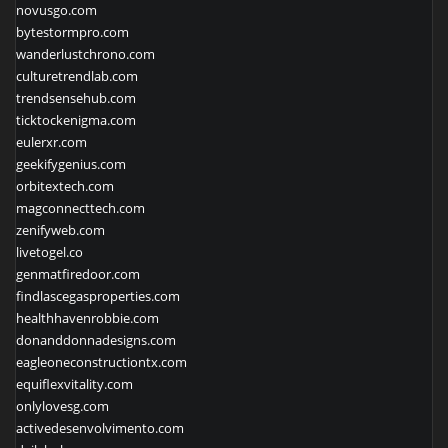
novusgo.com
bytestormpro.com
wanderlustchrono.com
culturetrendlab.com
trendsensehub.com
ticktockenigma.com
eulerxr.com
geekifygenius.com
orbitextech.com
magconnecttech.com
zenifyweb.com
livetogel.co
genmatfiredoor.com
findlascegasproperties.com
healthhavenrobbie.com
donanddonnadesigns.com
eagleoneconstructiontx.com
equiflexvitality.com
onlylovesg.com
activedesenvolvimento.com