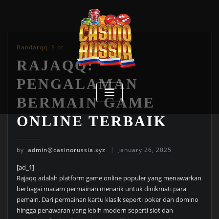
Skip
to
content
Bandarqq
,
Slot
RAJAQQ:
PENGALAMAN
BERMAIN GAME
ONLINE TERBAIK
by
admin@casinorussia.xyz
January 26, 2025
[ad_1]
Rajaqq adalah platform game online populer yang menawarkan
berbagai macam permainan menarik untuk dinikmati para
pemain. Dari permainan kartu klasik seperti poker dan domino
hingga penawaran yang lebih modern seperti slot dan