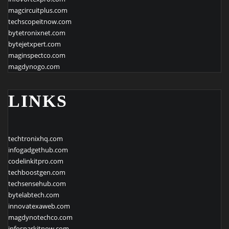
magcircuitplus.com
techscopeitnow.com
bytetronixnet.com
bytejetxpert.com
maginspectco.com
magdynogo.com
LINKS
techtronixhq.com
infogadgethub.com
codelinkitpro.com
techboostgen.com
techsensehub.com
bytelabtech.com
innovatexaweb.com
magdynotechco.com
infosparkitnow.com