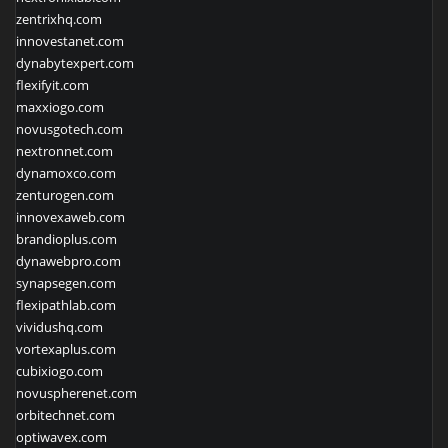
zentrixhq.com
innovestanet.com
dynabytexpert.com
flexifyit.com
maxxiogo.com
novusgotech.com
nextronnet.com
dynamoxco.com
zenturogen.com
innovexaweb.com
brandioplus.com
dynawebpro.com
synapsegen.com
flexipathlab.com
vividushq.com
vortexaplus.com
cubixiogo.com
novuspherenet.com
orbitechnet.com
optiwavex.com