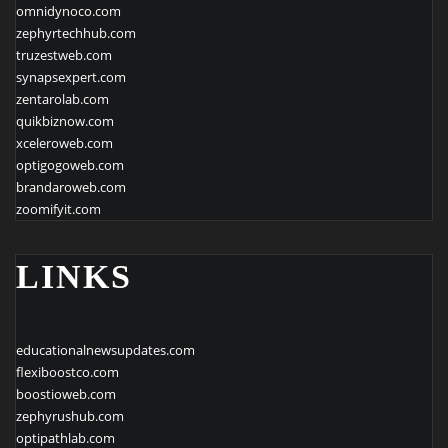
omnidynoco.com
zephyrtechhub.com
truzestweb.com
synapsexpert.com
zentarolab.com
quikbiznow.com
xceleroweb.com
optigogoweb.com
brandaroweb.com
zoomifyit.com
LINKS
educationalnewsupdates.com
flexiboostco.com
boostioweb.com
zephyrushub.com
optipathlab.com