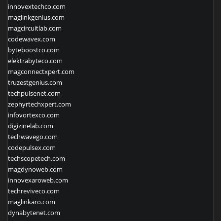
innovextechco.com
maglinkgenius.com
magcircuitlab.com
codewavex.com
byteboostco.com
elektrabyteco.com
magconnectxpert.com
truzestgenius.com
techpulsenet.com
zephyrtechxpert.com
infovortexco.com
digizinelab.com
techwavego.com
codepulsex.com
techscopetech.com
magdynoweb.com
innovexaroweb.com
techreviveco.com
maglinkaro.com
dynabytenet.com