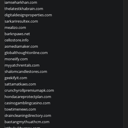
iamseharkhan.com
thelatestkhabrain.com
digitaldesignproperties.com
sarkariresultex.com
mealizo.com
barknpaws.net
cellostore.info
asmediamaker.com
globalthoughtonline.com
moneiify.com
myyatchrentals.com
shalomcandlestores.com
geekifyit.com
sattamatkaes.com
crunchyrollpremiumapk.com
hondacareprotectplan.com
casinogamblingcasino.com
towtimenews.com
draincleaningdirectory.com
baotangmythuathcm.com