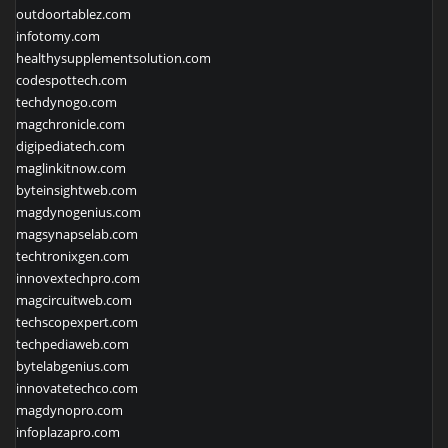
outdoortablez.com
infotomy.com
healthysupplementsolution.com
codespottech.com
techdynogo.com
magchronicle.com
digipediatech.com
maglinkitnow.com
byteinsightweb.com
magdynogenius.com
magsynapselab.com
techtronixgen.com
innovextechpro.com
magcircuitweb.com
techscopexpert.com
techpediaweb.com
bytelabgenius.com
innovatetechco.com
magdynopro.com
infoplazapro.com