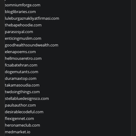
somniumforge.com
bloglibraries.com
luleburgaznakliyatfirmasi.com
thebapehoodie.com
parasosyal.com
enticingmuslim.com
goodhealthsoundwealth.com
elenapoems.com
hellmouseretro.com
fcsabatehran.com
dogemutants.com
duramaxtop.com
takamasoudia.com
twdoingthings.com
stellabluedesignsco.com
paulsauthor.com
desirablecodeful.com
flexigennet.com
heronameclub.com
medmarket.io