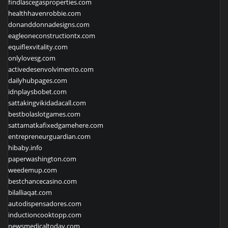
findlascegasproperties.com
healthhavenrobbie.com
donanddonnadesigns.com
eagleoneconstructiontx.com
equiflexvitality.com
onlylovesg.com
activedesenvolvimento.com
dailyhubpages.com
idnplaysbobet.com
sattakingvikidadacall.com
bestbolaslotgames.com
sattamatkafixedgamehere.com
entrepreneurguardian.com
hibaby.info
paperwashington.com
weedemup.com
bestchancecasino.com
bilalliaqat.com
autodispensadores.com
inductioncooktopp.com
newsmedicaltoday.com