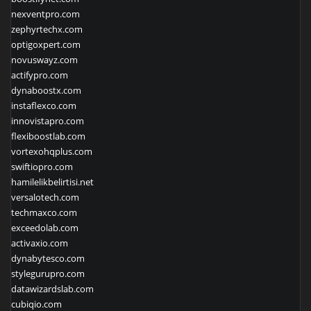
nexventpro.com
zephyrtechx.com
optigoxpert.com
novuswayz.com
actifypro.com
dynaboostx.com
instaflexco.com
innovistapro.com
flexiboostlab.com
vortexohqplus.com
swiftiopro.com
hamilelikbelirtisi.net
versalotech.com
techmaxco.com
exceedolab.com
activaxio.com
dynabytesco.com
stylegurupro.com
datawizardslab.com
cubiqio.com