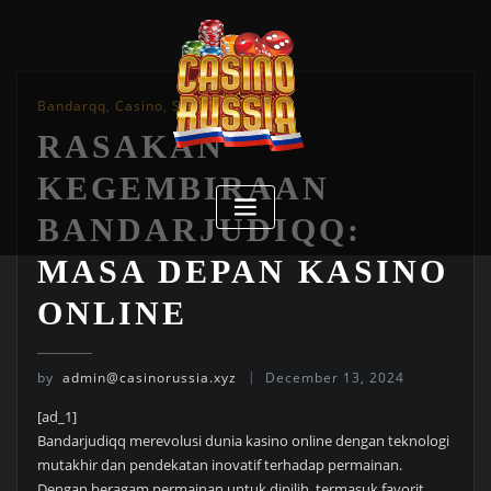
Skip
to
content
Bandarqq
,
Casino
,
Slot
RASAKAN
KEGEMBIRAAN
BANDARJUDIQQ:
MASA DEPAN KASINO
ONLINE
by
admin@casinorussia.xyz
December 13, 2024
[ad_1]
Bandarjudiqq merevolusi dunia kasino online dengan teknologi
mutakhir dan pendekatan inovatif terhadap permainan.
Dengan beragam permainan untuk dipilih, termasuk favorit