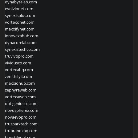
dynabytelab.com
evolvionet.com
synexisplus.com
vortexonet.com
maxxifynet.com
innovexahub.com
dynacorelab.com
synexistechco.com
truvivopro.com
vividusco.com
vortexahq.com
zenithifyit.com
maxxiohub.com
zephyraweb.com
vortexaweb.com
optigeniusco.com
novuspherex.com
novaevopro.com
trusparktech.com
trubrandzhq.com
boostifynet.com