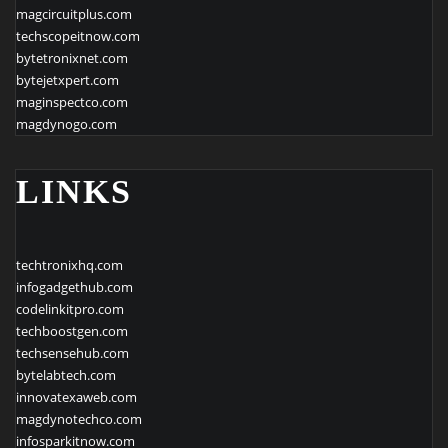
magcircuitplus.com
techscopeitnow.com
bytetronixnet.com
bytejetxpert.com
maginspectco.com
magdynogo.com
LINKS
techtronixhq.com
infogadgethub.com
codelinkitpro.com
techboostgen.com
techsensehub.com
bytelabtech.com
innovatexaweb.com
magdynotechco.com
infosparkitnow.com