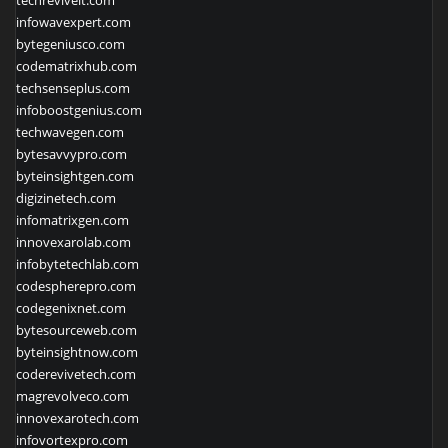
techreviveit.com
infowavexpert.com
bytegeniusco.com
codematrixhub.com
techsenseplus.com
infoboostgenius.com
techwavegen.com
bytesavvypro.com
byteinsightgen.com
digizinetech.com
infomatrixgen.com
innovexarolab.com
infobytetechlab.com
codespherepro.com
codegenixnet.com
bytesourceweb.com
byteinsightnow.com
coderevivetech.com
magrevolveco.com
innovexarotech.com
infovortexpro.com