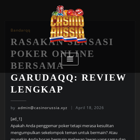
Skip
to
content
Bandarqq
RASAKAN SENSASI
POKER ONLINE
BERSAMA
GARUDAQQ: REVIEW
LENGKAP
by
admin@casinorussia.xyz
April 18, 2026
[ad_1]
Apakah Anda penggemar poker tetapi merasa kesulitan
mengumpulkan sekelompok teman untuk bermain? Atau
mungkin Anda bosan bermain melawan lawan yang sama dan