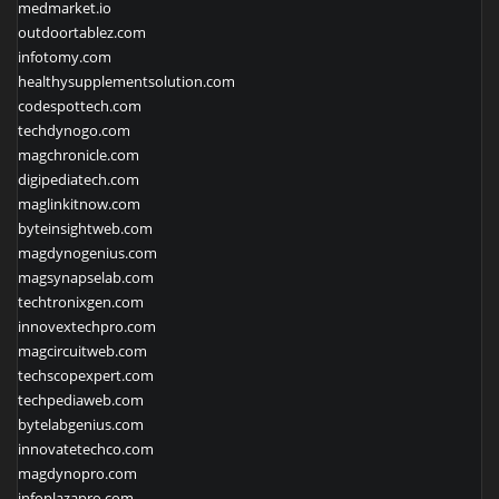
medmarket.io
outdoortablez.com
infotomy.com
healthysupplementsolution.com
codespottech.com
techdynogo.com
magchronicle.com
digipediatech.com
maglinkitnow.com
byteinsightweb.com
magdynogenius.com
magsynapselab.com
techtronixgen.com
innovextechpro.com
magcircuitweb.com
techscopexpert.com
techpediaweb.com
bytelabgenius.com
innovatetechco.com
magdynopro.com
infoplazapro.com