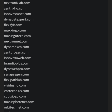
nextronixlab.com
zentrixhq.com
innovestanet.com
dynabytexpert.com
flexifyit.com
maxxiogo.com
novusgotech.com
nextronnet.com
dynamoxco.com
zenturogen.com
innovexaweb.com
brandioplus.com
dynawebpro.com
synapsegen.com
flexipathlab.com
vividushq.com
vortexaplus.com
cubixiogo.com
novuspherenet.com
orbitechnet.com