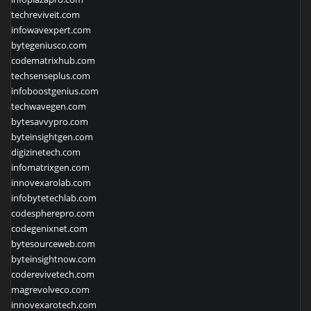
techreviveit.com
infowavexpert.com
bytegeniusco.com
codematrixhub.com
techsenseplus.com
infoboostgenius.com
techwavegen.com
bytesavvypro.com
byteinsightgen.com
digizinetech.com
infomatrixgen.com
innovexarolab.com
infobytetechlab.com
codespherepro.com
codegenixnet.com
bytesourceweb.com
byteinsightnow.com
coderevivetech.com
magrevolveco.com
innovexarotech.com