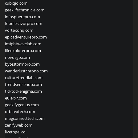
cubiqio.com
geeklifechronicle.com
infospherepro.com
foodiesavorpro.com
vortexohq.com
epicadventurepro.com
insightwavelab.com
lifeexplorerpro.com
novusgo.com
bytestormpro.com
wanderlustchrono.com
culturetrendlab.com
trendsensehub.com
ticktockenigma.com
eulerxr.com
geekifygenius.com
orbitextech.com
magconnecttech.com
zenifyweb.com
livetogel.co