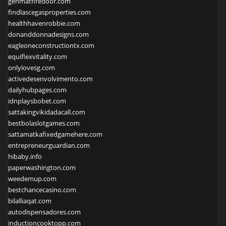
genmatfiredoor.com
findlascegasproperties.com
healthhavenrobbie.com
donanddonnadesigns.com
eagleoneconstructiontx.com
equiflexvitality.com
onlylovesg.com
activedesenvolvimento.com
dailyhubpages.com
idnplaysbobet.com
sattakingvikidadacall.com
bestbolaslotgames.com
sattamatkafixedgamehere.com
entrepreneurguardian.com
hibaby.info
paperwashington.com
weedemup.com
bestchancecasino.com
bilalliaqat.com
autodispensadores.com
inductioncooktopp.com