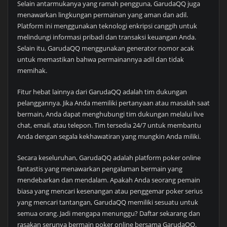
Selain antarmukanya yang ramah pengguna, GarudaQQ juga
menawarkan lingkungan permainan yang aman dan adil.
Platform ini menggunakan teknologi enkripsi canggih untuk
melindungi informasi pribadi dan transaksi keuangan Anda.
Selain itu, GarudaQQ menggunakan generator nomor acak
untuk memastikan bahwa permainannya adil dan tidak
memihak.
Fitur hebat lainnya dari GarudaQQ adalah tim dukungan
pelanggannya. Jika Anda memiliki pertanyaan atau masalah saat
bermain, Anda dapat menghubungi tim dukungan melalui live
chat, email, atau telepon. Tim tersedia 24/7 untuk membantu
Anda dengan segala kekhawatiran yang mungkin Anda miliki.
Secara keseluruhan, GarudaQQ adalah platform poker online
fantastis yang menawarkan pengalaman bermain yang
mendebarkan dan mendalam. Apakah Anda seorang pemain
biasa yang mencari kesenangan atau penggemar poker serius
yang mencari tantangan, GarudaQQ memiliki sesuatu untuk
semua orang. Jadi mengapa menunggu? Daftar sekarang dan
rasakan serunya bermain poker online bersama GarudaQQ.