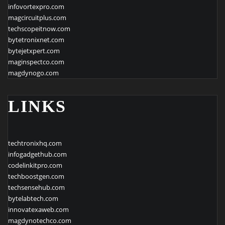
infovortexpro.com
magcircuitplus.com
techscopeitnow.com
bytetronixnet.com
bytejetxpert.com
maginspectco.com
magdynogo.com
LINKS
techtronixhq.com
infogadgethub.com
codelinkitpro.com
techboostgen.com
techsensehub.com
bytelabtech.com
innovatexaweb.com
magdynotechco.com