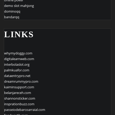
online poker
demo slot mahjong
dominoqq
bandarqq
LINKS
whymydoggy.com
digitalearnweb.com
interbolaslot.org
palmkuafor.com
dataentrypro.net
dreamrummypro.com
kaiminsupport.com
belanjareceh.com
shannonsticker.com
insprationbuzz.com
passeiodebarcoarraial.com