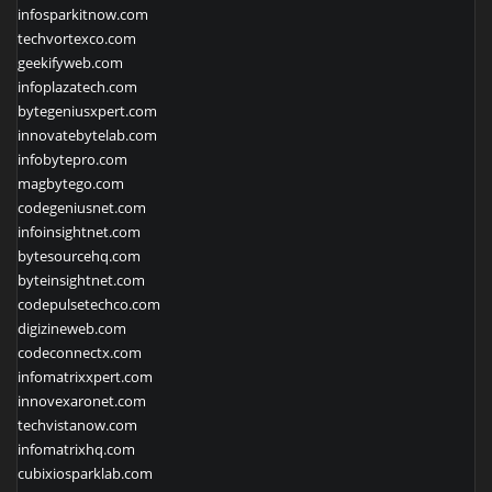
infosparkitnow.com
techvortexco.com
geekifyweb.com
infoplazatech.com
bytegeniusxpert.com
innovatebytelab.com
infobytepro.com
magbytego.com
codegeniusnet.com
infoinsightnet.com
bytesourcehq.com
byteinsightnet.com
codepulsetechco.com
digizineweb.com
codeconnectx.com
infomatrixxpert.com
innovexaronet.com
techvistanow.com
infomatrixhq.com
cubixiosparklab.com