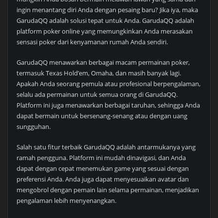
ingin menantang diri Anda dengan pesaing baru? Jika iya, maka
GarudaQQ adalah solusi tepat untuk Anda. GarudaQQ adalah
platform poker online yang memungkinkan Anda merasakan
sensasi poker dari kenyamanan rumah Anda sendiri.
GarudaQQ menawarkan berbagai macam permainan poker,
termasuk Texas Hold’em, Omaha, dan masih banyak lagi.
Apakah Anda seorang pemula atau profesional berpengalaman,
selalu ada permainan untuk semua orang di GarudaQQ.
Platform ini juga menawarkan berbagai taruhan, sehingga Anda
dapat bermain untuk bersenang-senang atau dengan uang
sungguhan.
Salah satu fitur terbaik GarudaQQ adalah antarmukanya yang
ramah pengguna. Platform ini mudah dinavigasi, dan Anda
dapat dengan cepat menemukan game yang sesuai dengan
preferensi Anda. Anda juga dapat menyesuaikan avatar dan
mengobrol dengan pemain lain selama permainan, menjadikan
pengalaman lebih menyenangkan.