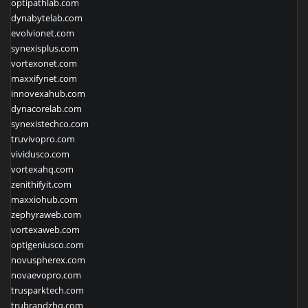
optipathlab.com
dynabytelab.com
evolvionet.com
synexisplus.com
vortexonet.com
maxxifynet.com
innovexahub.com
dynacorelab.com
synexistechco.com
truvivopro.com
vividusco.com
vortexahq.com
zenithifyit.com
maxxiohub.com
zephyraweb.com
vortexaweb.com
optigeniusco.com
novuspherex.com
novaevopro.com
trusparktech.com
trubrandzhq.com