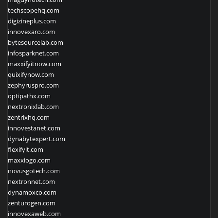
techscopehq.com
digizineplus.com
innovexaro.com
bytesourcelab.com
infosparknet.com
maxxifyitnow.com
quixifynow.com
zephyruspro.com
optipathx.com
nextronixlab.com
zentrixhq.com
innovestanet.com
dynabytexpert.com
flexifyit.com
maxxiogo.com
novusgotech.com
nextronnet.com
dynamoxco.com
zenturogen.com
innovexaweb.com