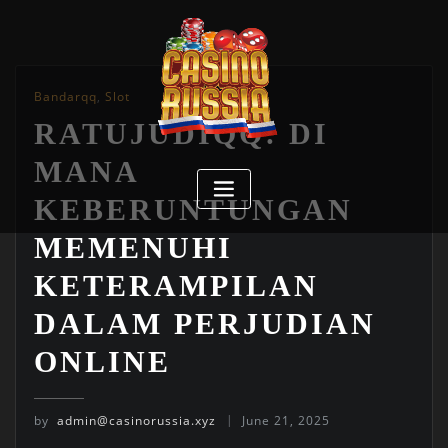
Skip
to
content
Bandarqq
,
Slot
RATUJUDIQQ: DI
MANA
KEBERUNTUNGAN
MEMENUHI
KETERAMPILAN
DALAM PERJUDIAN
ONLINE
by
admin@casinorussia.xyz
June 21, 2025