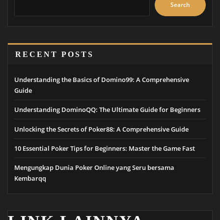
Search
RECENT POSTS
Understanding the Basics of Domino99: A Comprehensive
Guide
Understanding DominoQQ: The Ultimate Guide for Beginners
Unlocking the Secrets of Poker88: A Comprehensive Guide
10 Essential Poker Tips for Beginners: Master the Game Fast
Mengungkap Dunia Poker Online yang Seru bersama
Kembarqq