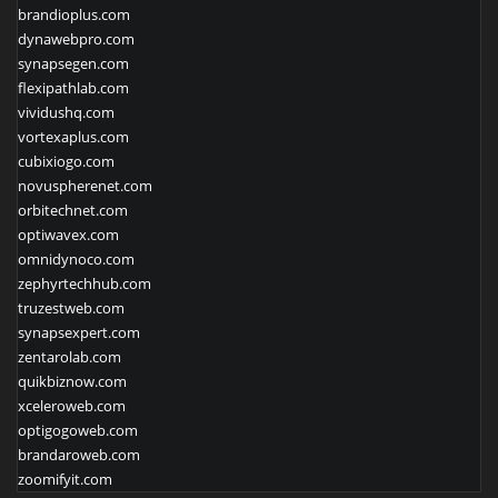
brandioplus.com
dynawebpro.com
synapsegen.com
flexipathlab.com
vividushq.com
vortexaplus.com
cubixiogo.com
novuspherenet.com
orbitechnet.com
optiwavex.com
omnidynoco.com
zephyrtechhub.com
truzestweb.com
synapsexpert.com
zentarolab.com
quikbiznow.com
xceleroweb.com
optigogoweb.com
brandaroweb.com
zoomifyit.com