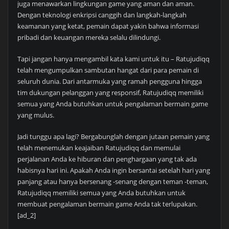
juga menawarkan lingkungan game yang aman dan aman.
Dengan teknologi enkripsi canggih dan langkah-langkah
keamanan yang ketat, pemain dapat yakin bahwa informasi
pribadi dan keuangan mereka selalu dilindungi.
Tapi jangan hanya mengambil kata kami untuk itu – Ratujudiqq
telah mengumpulkan sambutan hangat dari para pemain di
seluruh dunia. Dari antarmuka yang ramah pengguna hingga
tim dukungan pelanggan yang responsif, Ratujudiqq memiliki
semua yang Anda butuhkan untuk pengalaman bermain game
yang mulus.
Jadi tunggu apa lagi? Bergabunglah dengan jutaan pemain yang
telah menemukan keajaiban Ratujudiqq dan memulai
perjalanan Anda ke hiburan dan penghargaan yang tak ada
habisnya hari ini. Apakah Anda ingin bersantai setelah hari yang
panjang atau hanya bersenang -senang dengan teman -teman,
Ratujudiqq memiliki semua yang Anda butuhkan untuk
membuat pengalaman bermain game Anda tak terlupakan.
[ad_2]