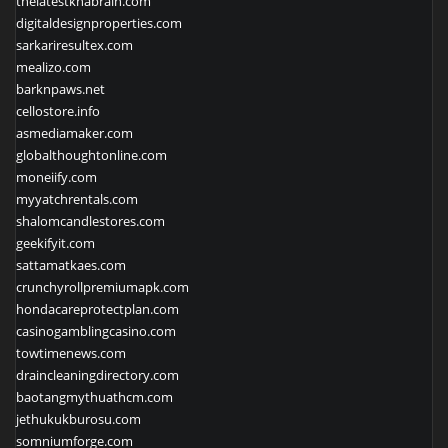
thelatestkhabrain.com
digitaldesignproperties.com
sarkariresultex.com
mealizo.com
barknpaws.net
cellostore.info
asmediamaker.com
globalthoughtonline.com
moneiify.com
myyatchrentals.com
shalomcandlestores.com
geekifyit.com
sattamatkaes.com
crunchyrollpremiumapk.com
hondacareprotectplan.com
casinogamblingcasino.com
towtimenews.com
draincleaningdirectory.com
baotangmythuathcm.com
jethukukburosu.com
somniumforge.com