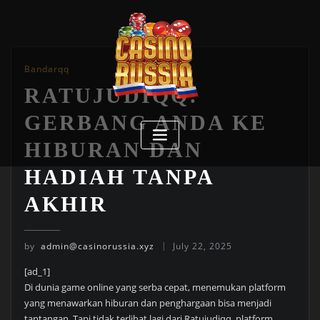
Skip
to
content
Bandarqq
RATUJUDIQQ:
GERBANG ANDA KE
HIBURAN DAN
HADIAH TANPA
AKHIR
by
admin@casinorussia.xyz
July 22, 2025
[ad_1]
Di dunia game online yang serba cepat, menemukan platform
yang menawarkan hiburan dan penghargaan bisa menjadi
tantangan. Tapi tidak terlihat lagi dari Ratujudiqq, platform