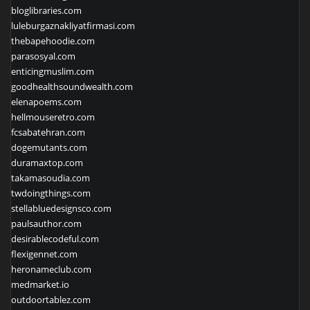
bloglibraries.com
luleburgaznakliyatfirmasi.com
thebapehoodie.com
parasosyal.com
enticingmuslim.com
goodhealthsoundwealth.com
elenapoems.com
hellmouseretro.com
fcsabatehran.com
dogemutants.com
duramaxtop.com
takamasoudia.com
twdoingthings.com
stellabluedesignsco.com
paulsauthor.com
desirablecodeful.com
flexigennet.com
heronameclub.com
medmarket.io
outdoortablez.com