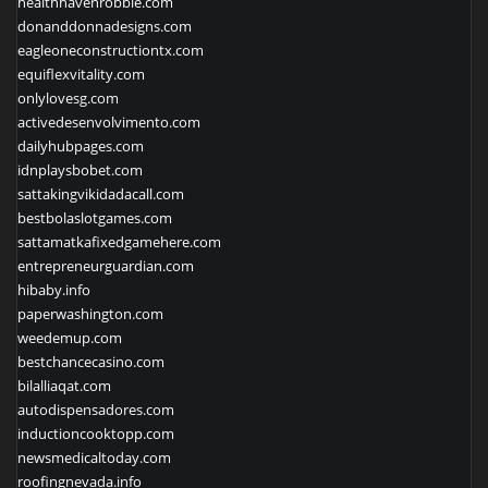
healthhavenrobbie.com
donanddonnadesigns.com
eagleoneconstructiontx.com
equiflexvitality.com
onlylovesg.com
activedesenvolvimento.com
dailyhubpages.com
idnplaysbobet.com
sattakingvikidadacall.com
bestbolaslotgames.com
sattamatkafixedgamehere.com
entrepreneurguardian.com
hibaby.info
paperwashington.com
weedemup.com
bestchancecasino.com
bilalliaqat.com
autodispensadores.com
inductioncooktopp.com
newsmedicaltoday.com
roofingnevada.info