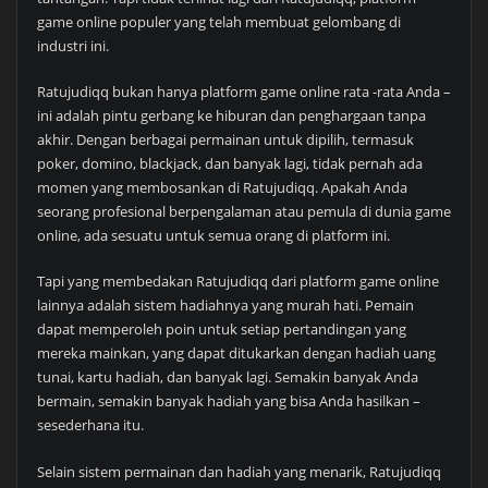
game online populer yang telah membuat gelombang di
industri ini.
Ratujudiqq bukan hanya platform game online rata -rata Anda –
ini adalah pintu gerbang ke hiburan dan penghargaan tanpa
akhir. Dengan berbagai permainan untuk dipilih, termasuk
poker, domino, blackjack, dan banyak lagi, tidak pernah ada
momen yang membosankan di Ratujudiqq. Apakah Anda
seorang profesional berpengalaman atau pemula di dunia game
online, ada sesuatu untuk semua orang di platform ini.
Tapi yang membedakan Ratujudiqq dari platform game online
lainnya adalah sistem hadiahnya yang murah hati. Pemain
dapat memperoleh poin untuk setiap pertandingan yang
mereka mainkan, yang dapat ditukarkan dengan hadiah uang
tunai, kartu hadiah, dan banyak lagi. Semakin banyak Anda
bermain, semakin banyak hadiah yang bisa Anda hasilkan –
sesederhana itu.
Selain sistem permainan dan hadiah yang menarik, Ratujudiqq