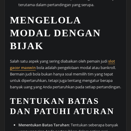
terutama dalam pertandingan yang serupa.
MENGELOLA
MODAL DENGAN
BIJAK
Salah satu aspek yang sering diabaikan oleh pemain judi
slot
gacor maxwin
bola adalah pengelolaan modal atau bankroll.
Bermain judi bola bukan hanya soal memilih tim yang tepat
untuk dipertaruhkan, tetapi juga tentang mengatur berapa
banyak uang yang Anda pertaruhkan pada setiap pertandingan.
TENTUKAN BATAS
DAN PATUHI ATURAN
Menentukan Batas Taruhan
: Tentukan seberapa banyak