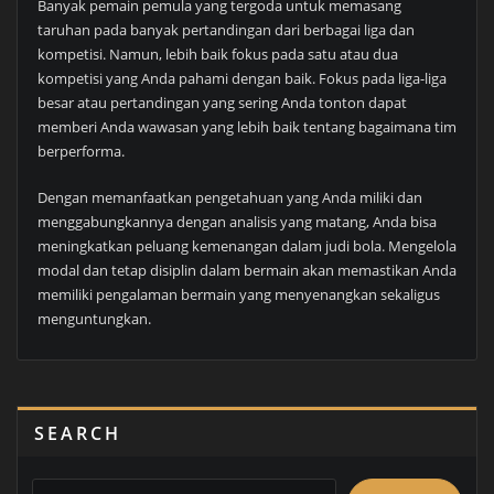
Banyak pemain pemula yang tergoda untuk memasang
taruhan pada banyak pertandingan dari berbagai liga dan
kompetisi. Namun, lebih baik fokus pada satu atau dua
kompetisi yang Anda pahami dengan baik. Fokus pada liga-liga
besar atau pertandingan yang sering Anda tonton dapat
memberi Anda wawasan yang lebih baik tentang bagaimana tim
berperforma.
Dengan memanfaatkan pengetahuan yang Anda miliki dan
menggabungkannya dengan analisis yang matang, Anda bisa
meningkatkan peluang kemenangan dalam judi bola. Mengelola
modal dan tetap disiplin dalam bermain akan memastikan Anda
memiliki pengalaman bermain yang menyenangkan sekaligus
menguntungkan.
SEARCH