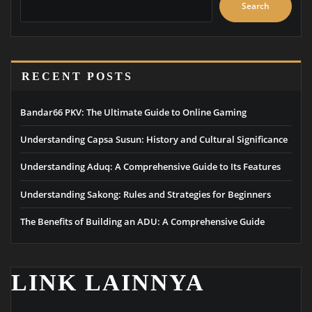
Search
RECENT POSTS
Bandar66 PKV: The Ultimate Guide to Online Gaming
Understanding Capsa Susun: History and Cultural Significance
Understanding Aduq: A Comprehensive Guide to Its Features
Understanding Sakong: Rules and Strategies for Beginners
The Benefits of Building an ADU: A Comprehensive Guide
LINK LAINNYA