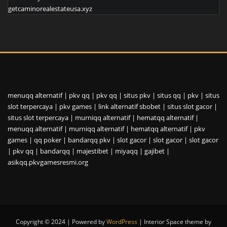
getcaminorealestateusa.xyz
menuqq alternatif
|
pkv qq
|
pkv qq
|
situs pkv
|
situs qq
|
pkv
|
situs
slot terpercaya
|
pkv games
|
link alternatif sbobet
|
situs slot gacor
|
situs slot terpercaya
|
murniqq alternatif
|
hematqq alternatif
|
menuqq alternatif
|
murniqq alternatif
|
hematqq alternatif
|
pkv
games
|
qq poker
|
bandarqq pkv
|
slot gacor
|
slot gacor
|
slot gacor
|
pkv qq
|
bandarqq
|
majestibet
|
miyaqq
|
gajibet
|
asikqq.pkvgamesresmi.org
Copyright © 2024 | Powered by
WordPress
|
Interior Space theme by