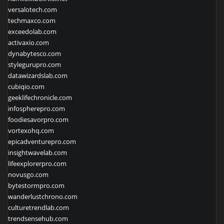
versalotech.com
techmaxco.com
exceedolab.com
activaxio.com
dynabytesco.com
stylegurupro.com
datawizardslab.com
cubiqio.com
geeklifechronicle.com
infospherepro.com
foodiesavorpro.com
vortexohq.com
epicadventurepro.com
insightwavelab.com
lifeexplorerpro.com
novusgo.com
bytestormpro.com
wanderlustchrono.com
culturetrendlab.com
trendsensehub.com