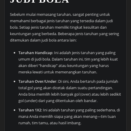
Sebelum mulai memasang taruhan, sangat penting untuk
memahami berbagai jenis taruhan yang tersedia dalam judi
bola. Setiap jenis taruhan memiliki tingkat kesulitan dan
keuntungan yang berbeda. Beberapa jenis taruhan yang sering
ditemukan dalam judi bola antara lain:
Taruhan Handicap
: Ini adalah jenis taruhan yang paling
umum di judi bola. Dalam taruhan ini, tim yang lebih kuat
akan diberi “handicap” atau keuntungan yang harus
mereka lewati untuk memenangkan taruhan.
Taruhan Over/Under
: Di sini, Anda bertaruh pada jumlah
total gol yang akan dicetak dalam suatu pertandingan.
Anda bisa memilih lebih banyak gol (over) atau lebih sedikit
gol (under) dari yang ditentukan oleh bandar.
Taruhan 1X2
: Ini adalah taruhan yang paling sederhana, di
mana Anda memilih siapa yang akan menang—tim tuan
rumah, tim tamu, atau hasil imbang.