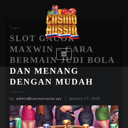
Skip
to
content
Togel
SLOT GACOR
MAXWIN – CARA
BERMAIN JUDI BOLA
DAN MENANG
DENGAN MUDAH
by
admin@casinorussia.xyz
January 17, 2025