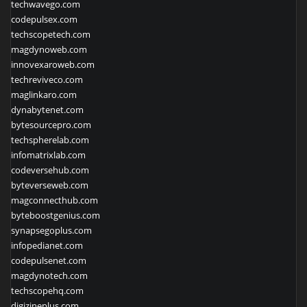
techwavego.com
codepulsex.com
techscopetech.com
magdynoweb.com
innovexaroweb.com
techreviveco.com
maglinkaro.com
dynabytenet.com
bytesourcepro.com
techspherelab.com
infomatrixlab.com
codeversehub.com
byteverseweb.com
magconnecthub.com
byteboostgenius.com
synapsegoplus.com
infopedianet.com
codepulsenet.com
magdynotech.com
techscopehq.com
digizineplus.com