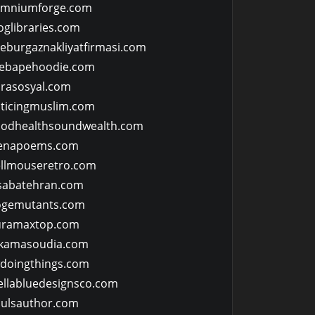
omniumforge.com
oglibraries.com
leburgaznakliyatfirmasi.com
ebapehoodie.com
rasosyal.com
ticingmuslim.com
odhealthsoundwealth.com
lenapoems.com
llmouseretro.com
sabatehran.com
ogemutants.com
uramaxtop.com
kamasoudia.com
doingthings.com
ellabluedesignsco.com
ulsauthor.com