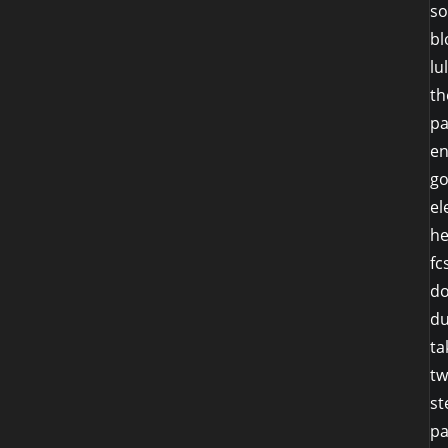
s
bl
lu
th
pa
en
go
e
he
fc
d
d
ta
tw
st
pa