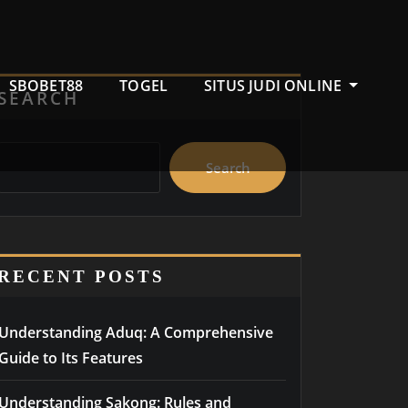
SBOBET88
TOGEL
SITUS JUDI ONLINE
SEARCH
Search
RECENT POSTS
Understanding Aduq: A Comprehensive
Guide to Its Features
Understanding Sakong: Rules and