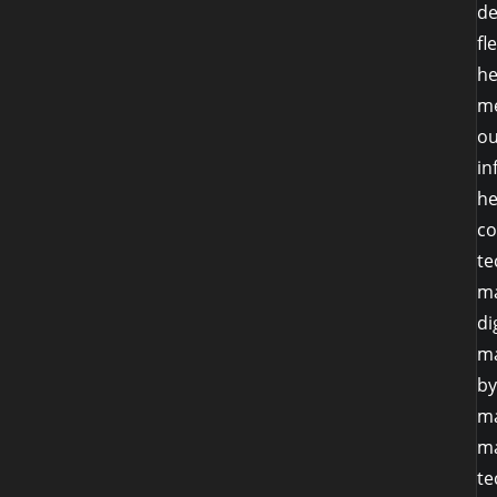
de
fl
h
me
ou
in
he
co
t
ma
di
ma
by
m
m
te