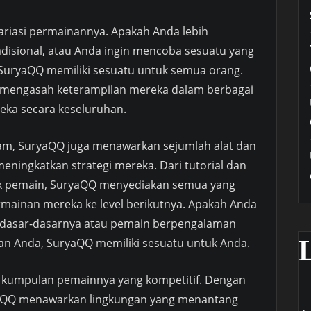
ariasi permainannya. Apakah Anda lebih
disional, atau Anda ingin mencoba sesuatu yang
, SuryaQQ memiliki sesuatu untuk semua orang.
 mengasah keterampilan mereka dalam berbagai
ka secara keseluruhan.
gam, SuryaQQ juga menawarkan sejumlah alat dan
ingkatkan strategi mereka. Dari tutorial dan
stik pemain, SuryaQQ menyediakan semua yang
ainan mereka ke level berikutnya. Apakah Anda
 dasar-dasarnya atau pemain berpengalaman
n Anda, SuryaQQ memiliki sesuatu untuk Anda.
h kumpulan pemainnya yang kompetitif. Dengan
ryaQQ menawarkan lingkungan yang menantang