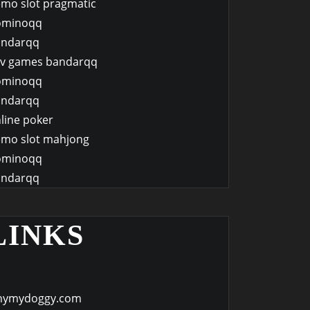
mo slot pragmatic
ominoqq
andarqq
v games bandarqq
ominoqq
andarqq
line poker
mo slot mahjong
ominoqq
andarqq
LINKS
hymydoggy.com