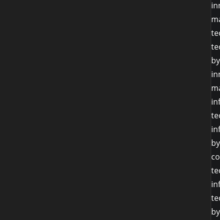
in
ma
te
te
by
in
m
in
te
in
by
co
te
in
t
by