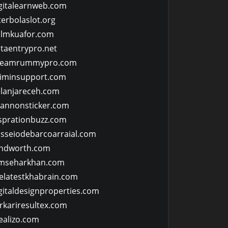
gitalearnweb.com
terbolaslot.org
lmkuafor.com
taentrypro.net
reamrummypro.com
iminsupport.com
lanjareceh.com
annonsticker.com
sprationbuzz.com
sseiodebarcoarraial.com
ndworth.com
amseharkhan.com
elatestkhabrain.com
gitaldesignproperties.com
rkariresultex.com
alizo.com