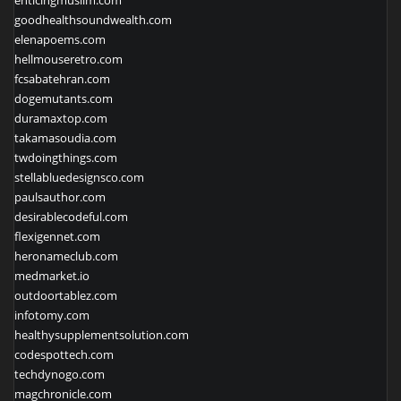
enticingmuslim.com
goodhealthsoundwealth.com
elenapoems.com
hellmouseretro.com
fcsabatehran.com
dogemutants.com
duramaxtop.com
takamasoudia.com
twdoingthings.com
stellabluedesignsco.com
paulsauthor.com
desirablecodeful.com
flexigennet.com
heronameclub.com
medmarket.io
outdoortablez.com
infotomy.com
healthysupplementsolution.com
codespottech.com
techdynogo.com
magchronicle.com