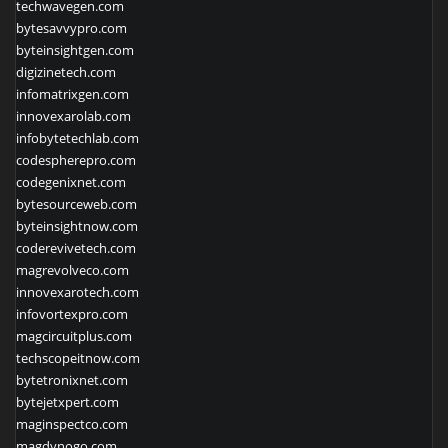
techwavegen.com
bytesavvypro.com
byteinsightgen.com
digizinetech.com
infomatrixgen.com
innovexarolab.com
infobytetechlab.com
codespherepro.com
codegenixnet.com
bytesourceweb.com
byteinsightnow.com
coderevivetech.com
magrevolveco.com
innovexarotech.com
infovortexpro.com
magcircuitplus.com
techscopeitnow.com
bytetronixnet.com
bytejetxpert.com
maginspectco.com
magdynogo.com