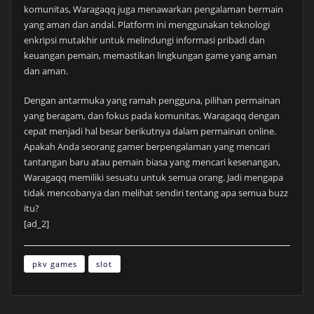
komunitas, Waragaqq juga menawarkan pengalaman bermain
yang aman dan andal. Platform ini menggunakan teknologi
enkripsi mutakhir untuk melindungi informasi pribadi dan
keuangan pemain, memastikan lingkungan game yang aman
dan aman.
Dengan antarmuka yang ramah pengguna, pilihan permainan
yang beragam, dan fokus pada komunitas, Waragaqq dengan
cepat menjadi hal besar berikutnya dalam permainan online.
Apakah Anda seorang gamer berpengalaman yang mencari
tantangan baru atau pemain biasa yang mencari kesenangan,
Waragaqq memiliki sesuatu untuk semua orang. Jadi mengapa
tidak mencobanya dan melihat sendiri tentang apa semua buzz
itu?
[ad_2]
pkv games
slot