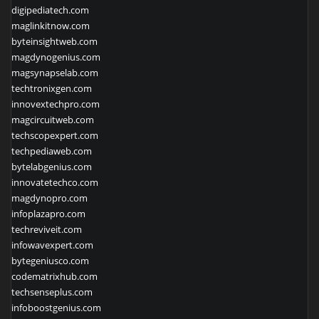
digipediatech.com
maglinkitnow.com
byteinsightweb.com
magdynogenius.com
magsynapselab.com
techtronixgen.com
innovextechpro.com
magcircuitweb.com
techscopexpert.com
techpediaweb.com
bytelabgenius.com
innovatetechco.com
magdynopro.com
infoplazapro.com
techreviveit.com
infowavexpert.com
bytegeniusco.com
codematrixhub.com
techsenseplus.com
infoboostgenius.com