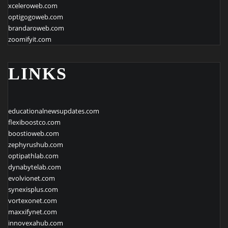
xceleroweb.com
optigogoweb.com
brandaroweb.com
zoomifyit.com
LINKS
educationalnewsupdates.com
flexiboostco.com
boostioweb.com
zephyrushub.com
optipathlab.com
dynabytelab.com
evolvionet.com
synexisplus.com
vortexonet.com
maxxifynet.com
innovexahub.com