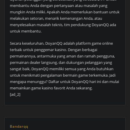
membantu Anda dengan pertanyaan atau masalah yang
mungkin Anda miliki. Apakah Anda memerlukan bantuan untuk
melakukan setoran, menarik kemenangan Anda, atau
menyelesaikan masalah teknis, tim pendukung DoyanQQ ada
untuk membantu.
Secara keseluruhan, DoyanQQ adalah platform game online
terbaik untuk penggemar kasino. Dengan berbagai
permainannya, antarmuka yang aman dan ramah pengguna,
permainan dealer langsung, dan dukungan pelanggan yang
sangat baik, DoyanQQ memiliki semua yang Anda butuhkan
untuk menikmati pengalaman bermain game terkemuka. Jadi
mengapa menunggu? Daftar untuk DoyanQQ hari ini dan mulai
memainkan game kasino favorit Anda sekarang.
[ad_2]
Bandarqq