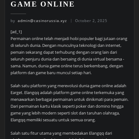
GAME ONLINE
by
admin@casinorussia.xyz
October 2, 2025
[ad_1]
Permainan online telah menjadi hobi populer bagi jutaan orang
di seluruh dunia. Dengan munculnya teknologi dan internet,
pemain sekarang dapat terhubung dengan orang lain dari
seluruh penjuru dunia dan bersaing di dunia virtual bersama -
sama. Namun, dunia game online terus berkembang, dengan
platform dan game baru muncul setiap hari.
Salah satu platform yang merevolusi dunia game online adalah
Earget. Elangqq adalah platform game online terkemuka yang
menawarkan berbagai permainan untuk dinikmati para pemain.
Dari permainan kartu klasik seperti poker dan domino hingga
game yang lebih modern seperti slot dan taruhan olahraga,
Elangqq memiliki sesuatu untuk semua orang.
Salah satu fitur utama yang membedakan Elangqq dari