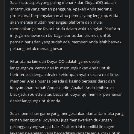
Salah satu aspek yang paling menarik dari DoyanQQ adalah
antarmuka yang ramah pengguna. Apakah Anda seorang
profesional berpengalaman atau pemula yang lengkap, Anda
akan merasa mudah menavigasi platform dan mulai
memainkan game favorit Anda dalam waktu singkat. Platform
ini juga menawarkan berbagai bonus dan promosi untuk
pemain baru dan yang sudah ada, memberi Anda lebih banyak
peluang untuk menang besar.
Fitur utama lain dari DoyanQQ adalah game dealer
langsungnya. Permainan ini memungkinkan Anda untuk
berinteraksi dengan dealer kehidupan nyata secara real-time,
memberi Anda nuansa berada di kasino berbasis darat dari
kenyamanan rumah Anda sendiri. Apakah Anda lebih suka
blackjack, roulette, atau baccarat, doyanqq memiliki permainan
dealer langsung untuk Anda.
Selain pemilihan game yang mengesankan dan antarmuka yang
ramah pengguna, DoyanQQ juga menawarkan dukungan
pelanggan yang sangat baik. Platform ini memiliki tim agen
layanan pelanggan yang berdedikasi yang tersedia 24/7 untuk