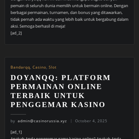
pemain di seluruh dunia memilih untuk bermain online. Dengan
berbagai permainan, turnamen, dan bonus yang ditawarkan,
tidak pernah ada waktu yang lebih baik untuk bergabung dalam
aksi. Semoga berhasil di meja!
[ad_2]
Bandarqq
,
Casino
,
Slot
DOYANQQ: PLATFORM
PERMAINAN ONLINE
TERBAIK UNTUK
PENGGEMAR KASINO
by
admin@casinorussia.xyz
October 4, 2025
[ad_1]
Apakah Anda penggemar game kasino online? Apakah Anda