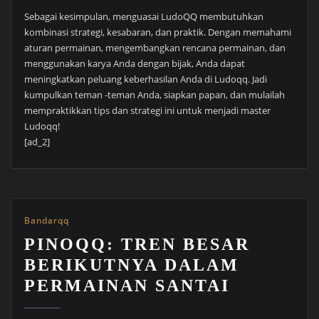
Sebagai kesimpulan, menguasai LudoQQ membutuhkan
kombinasi strategi, kesabaran, dan praktik. Dengan memahami
aturan permainan, mengembangkan rencana permainan, dan
menggunakan karya Anda dengan bijak, Anda dapat
meningkatkan peluang keberhasilan Anda di Ludoqq. Jadi
kumpulkan teman -teman Anda, siapkan papan, dan mulailah
mempraktikkan tips dan strategi ini untuk menjadi master
Ludoqq!
[ad_2]
Bandarqq
PINOQQ: TREN BESAR
BERIKUTNYA DALAM
PERMAINAN SANTAI