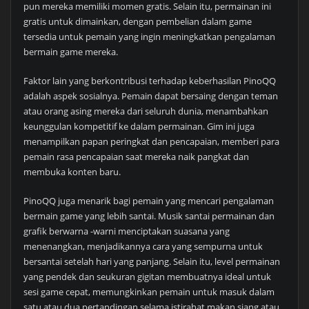
pun mereka memiliki momen gratis. Selain itu, permainan ini
gratis untuk dimainkan, dengan pembelian dalam game
tersedia untuk pemain yang ingin meningkatkan pengalaman
bermain game mereka.
Faktor lain yang berkontribusi terhadap keberhasilan PinoQQ
adalah aspek sosialnya. Pemain dapat bersaing dengan teman
atau orang asing mereka dari seluruh dunia, menambahkan
keunggulan kompetitif ke dalam permainan. Gim ini juga
menampilkan papan peringkat dan pencapaian, memberi para
pemain rasa pencapaian saat mereka naik pangkat dan
membuka konten baru.
PinoQQ juga menarik bagi pemain yang mencari pengalaman
bermain game yang lebih santai. Musik santai permainan dan
grafik berwarna -warni menciptakan suasana yang
menenangkan, menjadikannya cara yang sempurna untuk
bersantai setelah hari yang panjang. Selain itu, level permainan
yang pendek dan seukuran gigitan membuatnya ideal untuk
sesi game cepat, memungkinkan pemain untuk masuk dalam
satu atau dua pertandingan selama istirahat makan siang atau