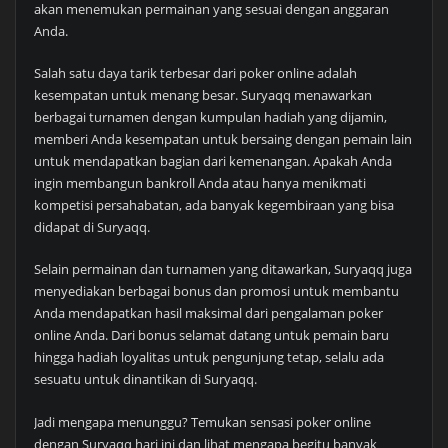
akan menemukan permainan yang sesuai dengan anggaran
Anda.
Salah satu daya tarik terbesar dari poker online adalah
kesempatan untuk menang besar. Suryaqq menawarkan
berbagai turnamen dengan kumpulan hadiah yang dijamin,
memberi Anda kesempatan untuk bersaing dengan pemain lain
untuk mendapatkan bagian dari kemenangan. Apakah Anda
ingin membangun bankroll Anda atau hanya menikmati
kompetisi persahabatan, ada banyak kegembiraan yang bisa
didapat di Suryaqq.
Selain permainan dan turnamen yang ditawarkan, Suryaqq juga
menyediakan berbagai bonus dan promosi untuk membantu
Anda mendapatkan hasil maksimal dari pengalaman poker
online Anda. Dari bonus selamat datang untuk pemain baru
hingga hadiah loyalitas untuk pengunjung tetap, selalu ada
sesuatu untuk dinantikan di Suryaqq.
Jadi mengapa menunggu? Temukan sensasi poker online
dengan Suryaqq hari ini dan lihat mengapa begitu banyak