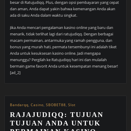
besar di Ratujudiqq. Plus, dengan opsi pembayaran yang cepat
dan aman, Anda dapat yakin bahwa kemenangan Anda akan
ada di saku Anda dalam waktu singkat.
Jika Anda mencari pengalaman kasino online yang baru dan
menarik, tidak terlihat lagi dari ratujudiqq. Dengan berbagai
macam permainan, antarmuka yang ramah pengguna, dan
bonus yang murah hati, permata tersembunyi ini adalah tiket
Anda untuk kesuksesan kasino online. Jadi mengapa
menunggu? Pergilah ke Ratujudiqq hari ini dan mulailah
bermain game favorit Anda untuk kesempatan menang besar!
[ad_2]
Bandarqq
,
Casino
,
SBOBET88
,
Slot
RAJAJUDIQQ: TUJUAN
TUJUAN ANDA UNTUK