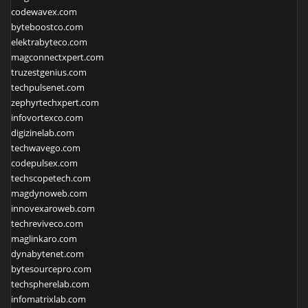
codewavex.com
byteboostco.com
elektrabyteco.com
magconnectxpert.com
truzestgenius.com
techpulsenet.com
zephyrtechxpert.com
infovortexco.com
digizinelab.com
techwavego.com
codepulsex.com
techscopetech.com
magdynoweb.com
innovexaroweb.com
techreviveco.com
maglinkaro.com
dynabytenet.com
bytesourcepro.com
techspherelab.com
infomatrixlab.com