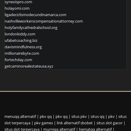
synexispro.com
holayomi.com
ligadeciclismodecundinamarca.com
nashvilleworkerscompensationattorney.com
holyfamilycathedralschool.org
londonkiddy.com
ufabetcoaching.biz
davismindfulness.org
millionairebyte.com
fortechday.com
getcaminorealestateusa.xyz
menuqq alternatif
|
pkv qq
|
pkv qq
|
situs pkv
|
situs qq
|
pkv
|
situs
slot terpercaya
|
pkv games
|
link alternatif sbobet
|
situs slot gacor
|
situs slot terpercaya
|
murniqq alternatif
|
hematqq alternatif
|