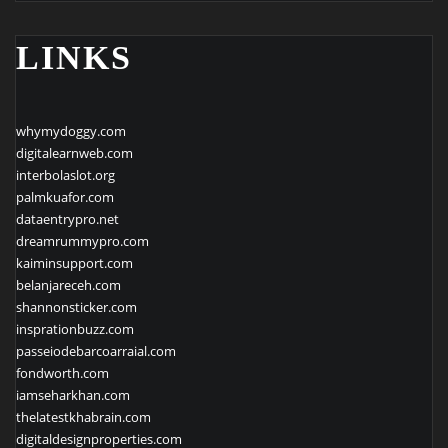
LINKS
whymydoggy.com
digitalearnweb.com
interbolaslot.org
palmkuafor.com
dataentrypro.net
dreamrummypro.com
kaiminsupport.com
belanjareceh.com
shannonsticker.com
insprationbuzz.com
passeiodebarcoarraial.com
fondworth.com
iamseharkhan.com
thelatestkhabrain.com
digitaldesignproperties.com