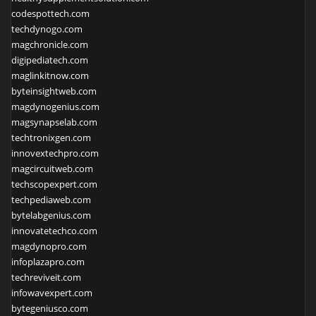
codespottech.com
techdynogo.com
magchronicle.com
digipediatech.com
maglinkitnow.com
byteinsightweb.com
magdynogenius.com
magsynapselab.com
techtronixgen.com
innovextechpro.com
magcircuitweb.com
techscopexpert.com
techpediaweb.com
bytelabgenius.com
innovatetechco.com
magdynopro.com
infoplazapro.com
techreviveit.com
infowavexpert.com
bytegeniusco.com