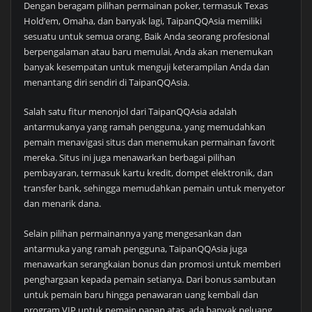
Dengan beragam pilihan permainan poker, termasuk Texas
Hold’em, Omaha, dan banyak lagi, TaipanQQAsia memiliki
sesuatu untuk semua orang. Baik Anda seorang profesional
berpengalaman atau baru memulai, Anda akan menemukan
banyak kesempatan untuk menguji keterampilan Anda dan
menantang diri sendiri di TaipanQQAsia.
Salah satu fitur menonjol dari TaipanQQAsia adalah
antarmukanya yang ramah pengguna, yang memudahkan
pemain menavigasi situs dan menemukan permainan favorit
mereka. Situs ini juga menawarkan berbagai pilihan
pembayaran, termasuk kartu kredit, dompet elektronik, dan
transfer bank, sehingga memudahkan pemain untuk menyetor
dan menarik dana.
Selain pilihan permainannya yang mengesankan dan
antarmuka yang ramah pengguna, TaipanQQAsia juga
menawarkan serangkaian bonus dan promosi untuk memberi
penghargaan kepada pemain setianya. Dari bonus sambutan
untuk pemain baru hingga penawaran uang kembali dan
program VIP untuk pemain papan atas, ada banyak peluang