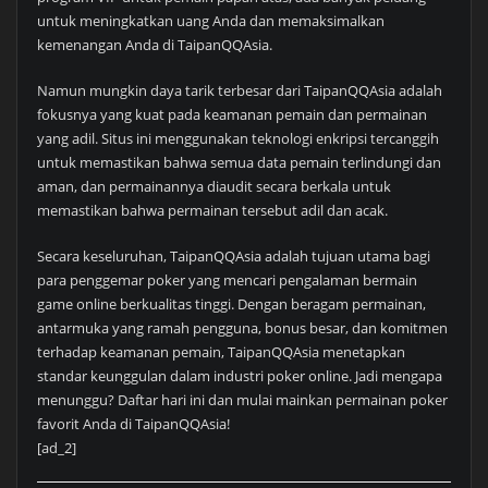
untuk meningkatkan uang Anda dan memaksimalkan
kemenangan Anda di TaipanQQAsia.
Namun mungkin daya tarik terbesar dari TaipanQQAsia adalah
fokusnya yang kuat pada keamanan pemain dan permainan
yang adil. Situs ini menggunakan teknologi enkripsi tercanggih
untuk memastikan bahwa semua data pemain terlindungi dan
aman, dan permainannya diaudit secara berkala untuk
memastikan bahwa permainan tersebut adil dan acak.
Secara keseluruhan, TaipanQQAsia adalah tujuan utama bagi
para penggemar poker yang mencari pengalaman bermain
game online berkualitas tinggi. Dengan beragam permainan,
antarmuka yang ramah pengguna, bonus besar, dan komitmen
terhadap keamanan pemain, TaipanQQAsia menetapkan
standar keunggulan dalam industri poker online. Jadi mengapa
menunggu? Daftar hari ini dan mulai mainkan permainan poker
favorit Anda di TaipanQQAsia!
[ad_2]