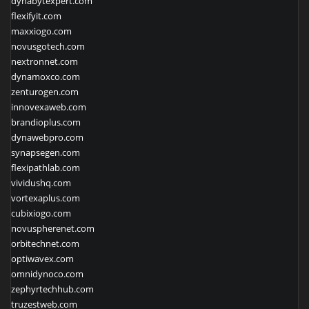
dynabytexpert.com
flexifyit.com
maxxiogo.com
novusgotech.com
nextronnet.com
dynamoxco.com
zenturogen.com
innovexaweb.com
brandioplus.com
dynawebpro.com
synapsegen.com
flexipathlab.com
vividushq.com
vortexaplus.com
cubixiogo.com
novuspherenet.com
orbitechnet.com
optiwavex.com
omnidynoco.com
zephyrtechhub.com
truzestweb.com