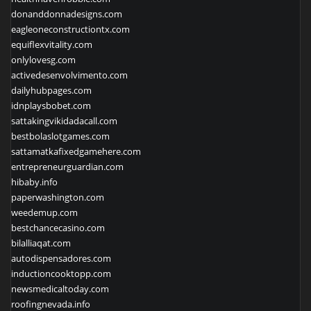
donanddonnadesigns.com
eagleoneconstructiontx.com
equiflexvitality.com
onlylovesg.com
activedesenvolvimento.com
dailyhubpages.com
idnplaysbobet.com
sattakingvikidadacall.com
bestbolaslotgames.com
sattamatkafixedgamehere.com
entrepreneurguardian.com
hibaby.info
paperwashington.com
weedemup.com
bestchancecasino.com
bilalliaqat.com
autodispensadores.com
inductioncooktopp.com
newsmedicaltoday.com
roofingnevada.info