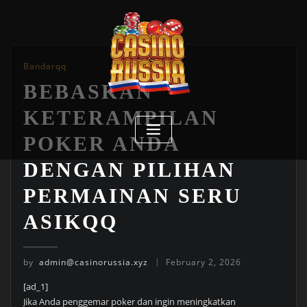
Skip
to
content
Bandarqq
BEBASKAN
KETERAMPILAN
POKER ANDA
DENGAN PILIHAN
PERMAINAN SERU
ASIKQQ
by
admin@casinorussia.xyz
February 2, 2026
[ad_1]
Jika Anda penggemar poker dan ingin meningkatkan