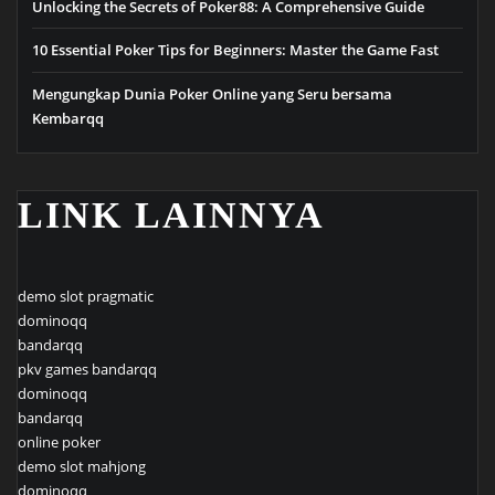
Unlocking the Secrets of Poker88: A Comprehensive Guide
10 Essential Poker Tips for Beginners: Master the Game Fast
Mengungkap Dunia Poker Online yang Seru bersama
Kembarqq
LINK LAINNYA
demo slot pragmatic
dominoqq
bandarqq
pkv games bandarqq
dominoqq
bandarqq
online poker
demo slot mahjong
dominoqq