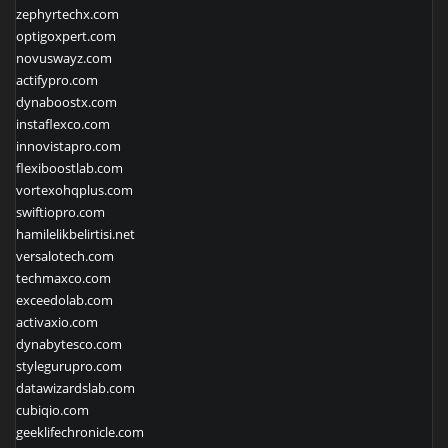
zephyrtechx.com
optigoxpert.com
novuswayz.com
actifypro.com
dynaboostx.com
instaflexco.com
innovistapro.com
flexiboostlab.com
vortexohqplus.com
swiftiopro.com
hamilelikbelirtisi.net
versalotech.com
techmaxco.com
exceedolab.com
activaxio.com
dynabytesco.com
stylegurupro.com
datawizardslab.com
cubiqio.com
geeklifechronicle.com