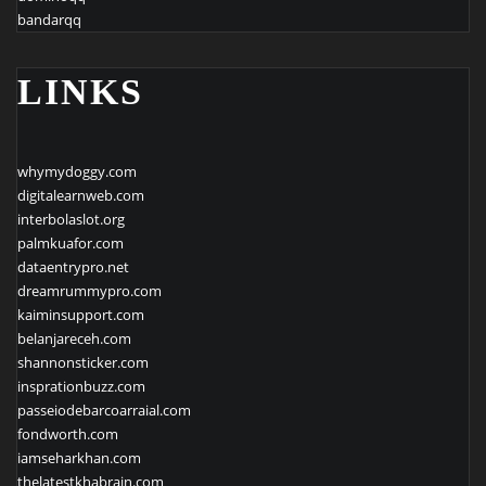
bandarqq
LINKS
whymydoggy.com
digitalearnweb.com
interbolaslot.org
palmkuafor.com
dataentrypro.net
dreamrummypro.com
kaiminsupport.com
belanjareceh.com
shannonsticker.com
insprationbuzz.com
passeiodebarcoarraial.com
fondworth.com
iamseharkhan.com
thelatestkhabrain.com