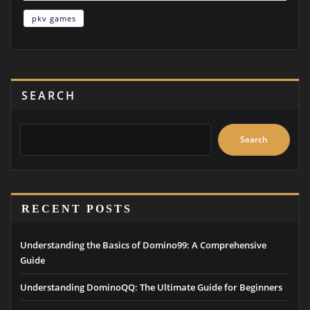
pkv games
SEARCH
Search
RECENT POSTS
Understanding the Basics of Domino99: A Comprehensive
Guide
Understanding DominoQQ: The Ultimate Guide for Beginners