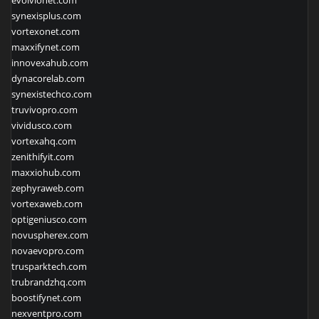
synexisplus.com
vortexonet.com
maxxifynet.com
innovexahub.com
dynacorelab.com
synexistechco.com
truvivopro.com
vividusco.com
vortexahq.com
zenithifyit.com
maxxiohub.com
zephyraweb.com
vortexaweb.com
optigeniusco.com
novuspherex.com
novaevopro.com
trusparktech.com
trubrandzhq.com
boostifynet.com
nexventpro.com