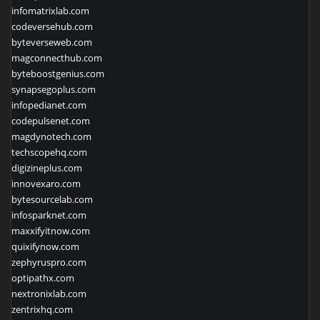
infomatrixlab.com
codeversehub.com
byteverseweb.com
magconnecthub.com
byteboostgenius.com
synapsegoplus.com
infopedianet.com
codepulsenet.com
magdynotech.com
techscopehq.com
digizineplus.com
innovexaro.com
bytesourcelab.com
infosparknet.com
maxxifyitnow.com
quixifynow.com
zephyruspro.com
optipathx.com
nextronixlab.com
zentrixhq.com