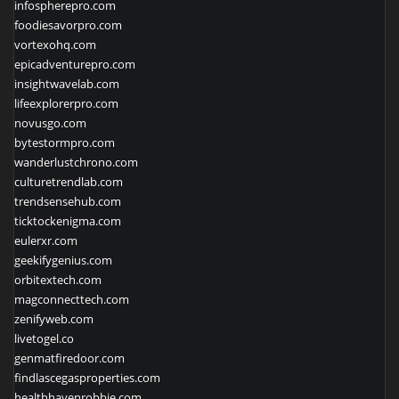
infospherepro.com
foodiesavorpro.com
vortexohq.com
epicadventurepro.com
insightwavelab.com
lifeexplorerpro.com
novusgo.com
bytestormpro.com
wanderlustchrono.com
culturetrendlab.com
trendsensehub.com
ticktockenigma.com
eulerxr.com
geekifygenius.com
orbitextech.com
magconnecttech.com
zenifyweb.com
livetogel.co
genmatfiredoor.com
findlascegasproperties.com
healthhavenrobbie.com