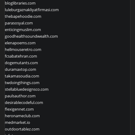
bloglibraries.com
luleburgaznakliyatfirmasi.com
thebapehoodie.com
parasosyal.com
enticingmuslim.com
goodhealthsoundwealth.com
elenapoems.com
hellmouseretro.com
fcsabatehran.com
dogemutants.com
duramaxtop.com
takamasoudia.com
twdoingthings.com
stellabluedesignsco.com
paulsauthor.com
desirablecodeful.com
flexigennet.com
heronameclub.com
medmarket.io
outdoortablez.com