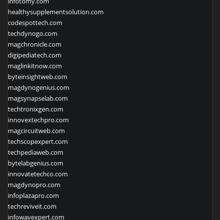
infotomy.com
healthysupplementsolution.com
codespottech.com
techdynogo.com
magchronicle.com
digipediatech.com
maglinkitnow.com
byteinsightweb.com
magdynogenius.com
magsynapselab.com
techtronixgen.com
innovextechpro.com
magcircuitweb.com
techscopexpert.com
techpediaweb.com
bytelabgenius.com
innovatetechco.com
magdynopro.com
infoplazapro.com
techreviveit.com
infowavexpert.com