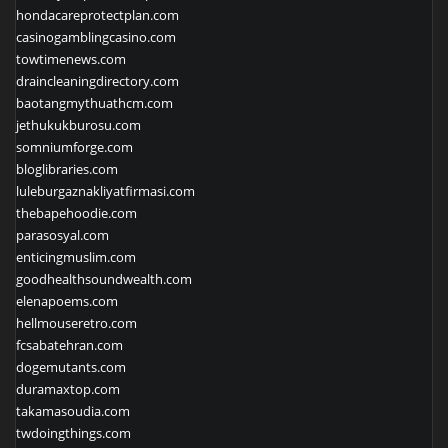
hondacareprotectplan.com
casinogamblingcasino.com
towtimenews.com
draincleaningdirectory.com
baotangmythuathcm.com
jethukukburosu.com
somniumforge.com
bloglibraries.com
luleburgaznakliyatfirmasi.com
thebapehoodie.com
parasosyal.com
enticingmuslim.com
goodhealthsoundwealth.com
elenapoems.com
hellmouseretro.com
fcsabatehran.com
dogemutants.com
duramaxtop.com
takamasoudia.com
twdoingthings.com