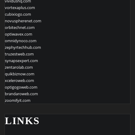
vividushq.com
vortexaplus.com
cubixiogo.com
novuspherenet.com
orbitechnet.com
optiwavex.com
omnidynoco.com
zephyrtechhub.com
truzestweb.com
synapsexpert.com
zentarolab.com
quikbiznow.com
xceleroweb.com
optigogoweb.com
brandaroweb.com
zoomifyit.com
LINKS