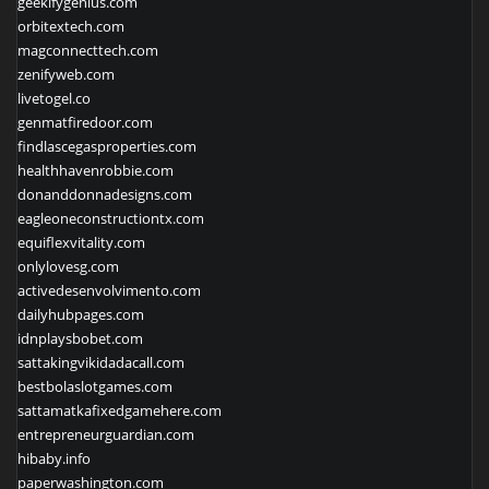
geekifygenius.com
orbitextech.com
magconnecttech.com
zenifyweb.com
livetogel.co
genmatfiredoor.com
findlascegasproperties.com
healthhavenrobbie.com
donanddonnadesigns.com
eagleoneconstructiontx.com
equiflexvitality.com
onlylovesg.com
activedesenvolvimento.com
dailyhubpages.com
idnplaysbobet.com
sattakingvikidadacall.com
bestbolaslotgames.com
sattamatkafixedgamehere.com
entrepreneurguardian.com
hibaby.info
paperwashington.com