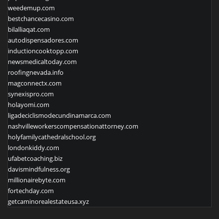
weedemup.com
bestchancecasino.com
bilalliaqat.com
autodispensadores.com
inductioncooktopp.com
newsmedicaltoday.com
roofingnevada.info
magconnectx.com
synexispro.com
holayomi.com
ligadeciclismodecundinamarca.com
nashvilleworkerscompensationattorney.com
holyfamilycathedralschool.org
londonkiddy.com
ufabetcoaching.biz
davismindfulness.org
millionairebyte.com
fortechday.com
getcaminorealestateusa.xyz