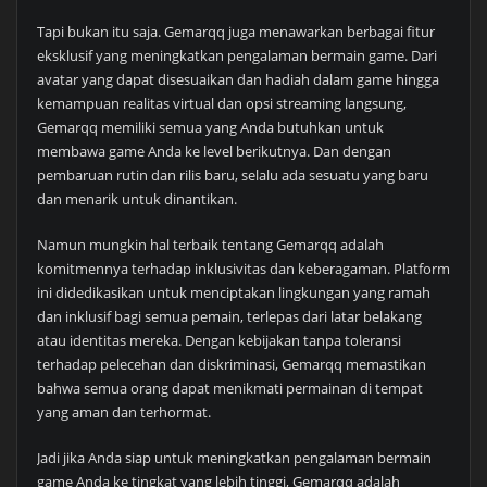
Tapi bukan itu saja. Gemarqq juga menawarkan berbagai fitur
eksklusif yang meningkatkan pengalaman bermain game. Dari
avatar yang dapat disesuaikan dan hadiah dalam game hingga
kemampuan realitas virtual dan opsi streaming langsung,
Gemarqq memiliki semua yang Anda butuhkan untuk
membawa game Anda ke level berikutnya. Dan dengan
pembaruan rutin dan rilis baru, selalu ada sesuatu yang baru
dan menarik untuk dinantikan.
Namun mungkin hal terbaik tentang Gemarqq adalah
komitmennya terhadap inklusivitas dan keberagaman. Platform
ini didedikasikan untuk menciptakan lingkungan yang ramah
dan inklusif bagi semua pemain, terlepas dari latar belakang
atau identitas mereka. Dengan kebijakan tanpa toleransi
terhadap pelecehan dan diskriminasi, Gemarqq memastikan
bahwa semua orang dapat menikmati permainan di tempat
yang aman dan terhormat.
Jadi jika Anda siap untuk meningkatkan pengalaman bermain
game Anda ke tingkat yang lebih tinggi, Gemarqq adalah