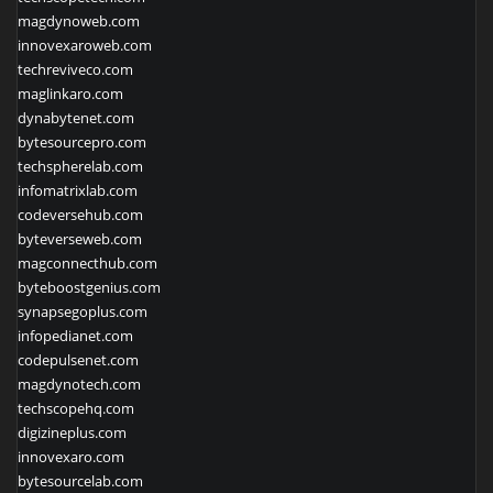
magdynoweb.com
innovexaroweb.com
techreviveco.com
maglinkaro.com
dynabytenet.com
bytesourcepro.com
techspherelab.com
infomatrixlab.com
codeversehub.com
byteverseweb.com
magconnecthub.com
byteboostgenius.com
synapsegoplus.com
infopedianet.com
codepulsenet.com
magdynotech.com
techscopehq.com
digizineplus.com
innovexaro.com
bytesourcelab.com