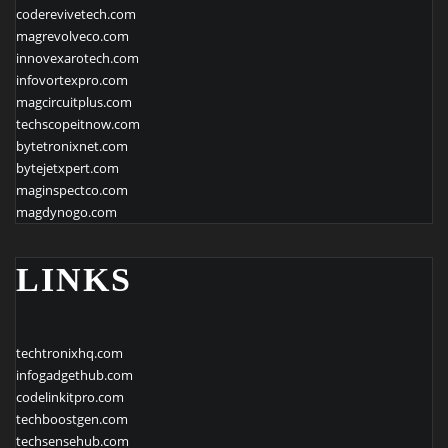
coderevivetech.com
magrevolveco.com
innovexarotech.com
infovortexpro.com
magcircuitplus.com
techscopeitnow.com
bytetronixnet.com
bytejetxpert.com
maginspectco.com
magdynogo.com
LINKS
techtronixhq.com
infogadgethub.com
codelinkitpro.com
techboostgen.com
techsensehub.com