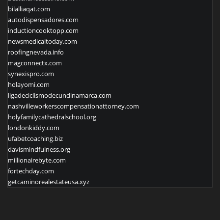
bilalliaqat.com
autodispensadores.com
inductioncooktopp.com
newsmedicaltoday.com
roofingnevada.info
magconnectx.com
synexispro.com
holayomi.com
ligadeciclismodecundinamarca.com
nashvilleworkerscompensationattorney.com
holyfamilycathedralschool.org
londonkiddy.com
ufabetcoaching.biz
davismindfulness.org
millionairebyte.com
fortechday.com
getcaminorealestateusa.xyz