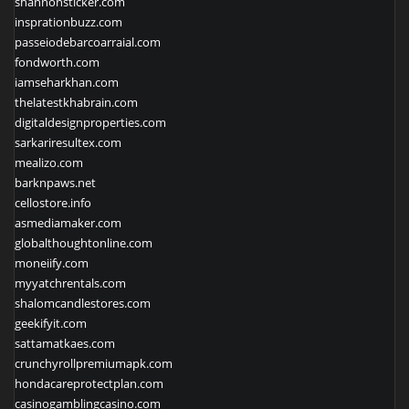
shannonsticker.com
insprationbuzz.com
passeiodebarcoarraial.com
fondworth.com
iamseharkhan.com
thelatestkhabrain.com
digitaldesignproperties.com
sarkariresultex.com
mealizo.com
barknpaws.net
cellostore.info
asmediamaker.com
globalthoughtonline.com
moneiify.com
myyatchrentals.com
shalomcandlestores.com
geekifyit.com
sattamatkaes.com
crunchyrollpremiumapk.com
hondacareprotectplan.com
casinogamblingcasino.com