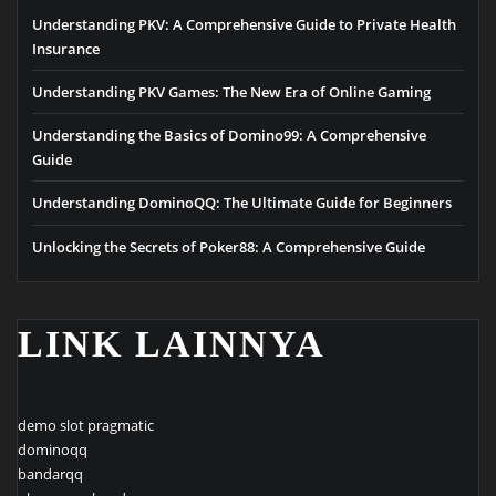
Understanding PKV: A Comprehensive Guide to Private Health
Insurance
Understanding PKV Games: The New Era of Online Gaming
Understanding the Basics of Domino99: A Comprehensive
Guide
Understanding DominoQQ: The Ultimate Guide for Beginners
Unlocking the Secrets of Poker88: A Comprehensive Guide
LINK LAINNYA
demo slot pragmatic
dominoqq
bandarqq