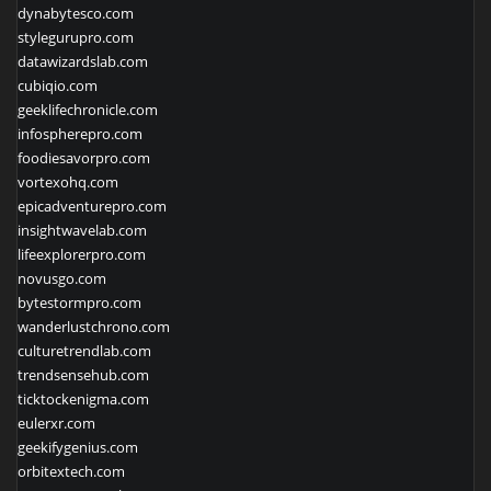
dynabytesco.com
stylegurupro.com
datawizardslab.com
cubiqio.com
geeklifechronicle.com
infospherepro.com
foodiesavorpro.com
vortexohq.com
epicadventurepro.com
insightwavelab.com
lifeexplorerpro.com
novusgo.com
bytestormpro.com
wanderlustchrono.com
culturetrendlab.com
trendsensehub.com
ticktockenigma.com
eulerxr.com
geekifygenius.com
orbitextech.com