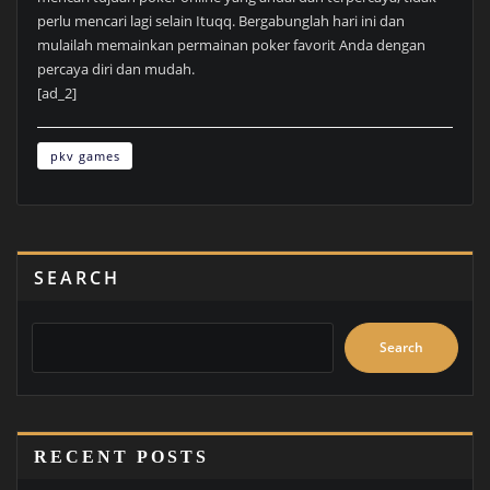
perlu mencari lagi selain Ituqq. Bergabunglah hari ini dan
mulailah memainkan permainan poker favorit Anda dengan
percaya diri dan mudah.
[ad_2]
pkv games
SEARCH
Search
RECENT POSTS