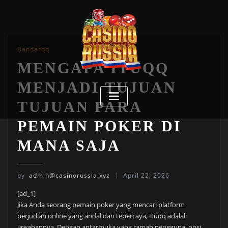
Skip
to
content
Bandarqq
MENGAPA ITUQQ
MENJADI TUJUAN
TUJUAN PARA
PEMAIN POKER DI
MANA SAJA
by
admin@casinorussia.xyz
April 22, 2026
[ad_1]
Jika Anda seorang pemain poker yang mencari platform
perjudian online yang andal dan tepercaya, Ituqq adalah
jawabannya. Dengan antarmuka yang ramah pengguna, opsi