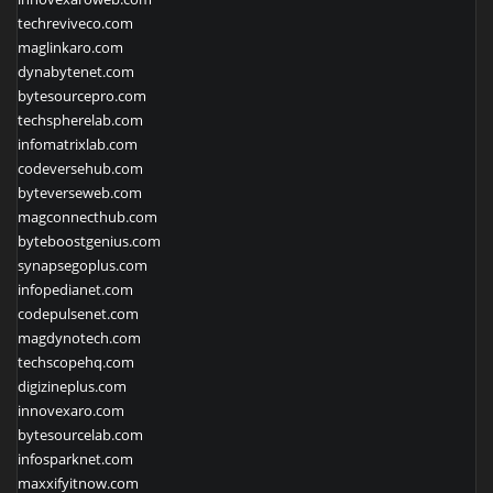
techreviveco.com
maglinkaro.com
dynabytenet.com
bytesourcepro.com
techspherelab.com
infomatrixlab.com
codeversehub.com
byteverseweb.com
magconnecthub.com
byteboostgenius.com
synapsegoplus.com
infopedianet.com
codepulsenet.com
magdynotech.com
techscopehq.com
digizineplus.com
innovexaro.com
bytesourcelab.com
infosparknet.com
maxxifyitnow.com