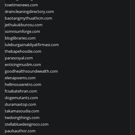
towtimenews.com
draincleaningdirectory.com
baotangmythuathcm.com
jethukukburosu.com
somniumforge.com
bloglibraries.com
luleburgaznakliyatfirmasi.com
thebapehoodie.com
parasosyal.com
enticingmuslim.com
goodhealthsoundwealth.com
elenapoems.com
hellmouseretro.com
fcsabatehran.com
dogemutants.com
duramaxtop.com
takamasoudia.com
twdoingthings.com
stellabluedesignsco.com
paulsauthor.com