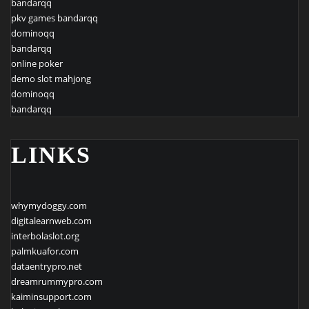
bandarqq
pkv games bandarqq
dominoqq
bandarqq
online poker
demo slot mahjong
dominoqq
bandarqq
LINKS
whymydoggy.com
digitalearnweb.com
interbolaslot.org
palmkuafor.com
dataentrypro.net
dreamrummypro.com
kaiminsupport.com