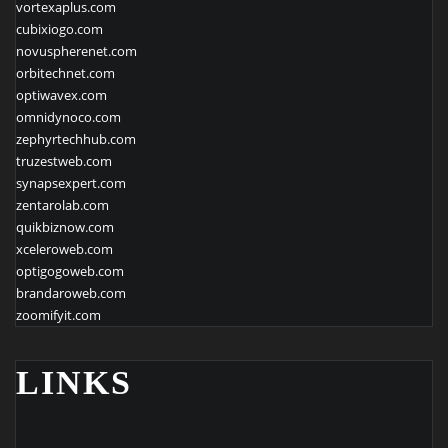
vortexaplus.com
cubixiogo.com
novuspherenet.com
orbitechnet.com
optiwavex.com
omnidynoco.com
zephyrtechhub.com
truzestweb.com
synapsexpert.com
zentarolab.com
quikbiznow.com
xceleroweb.com
optigogoweb.com
brandaroweb.com
zoomifyit.com
LINKS