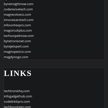
byteinsightnow.com
coderevivetech.com
magrevolveco.com
innovexarotech.com
infovortexpro.com
magcircuitplus.com
techscopeitnow.com
bytetronixnet.com
bytejetxpert.com
maginspectco.com
magdynogo.com
LINKS
techtronixhq.com
infogadgethub.com
codelinkitpro.com
techboostgen.com