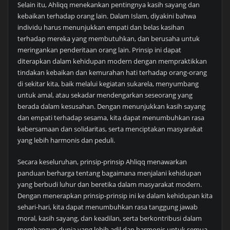
Selain itu, Ahliqq menekankan pentingnya kasih sayang dan
kebaikan terhadap orang lain. Dalam Islam, diyakini bahwa
individu harus menunjukkan empati dan belas kasihan
terhadap mereka yang membutuhkan, dan berusaha untuk
meringankan penderitaan orang lain. Prinsip ini dapat
diterapkan dalam kehidupan modern dengan mempraktikkan
tindakan kebaikan dan kemurahan hati terhadap orang-orang
di sekitar kita, baik melalui kegiatan sukarela, menyumbang
untuk amal, atau sekadar mendengarkan seseorang yang
berada dalam kesusahan. Dengan menunjukkan kasih sayang
dan empati terhadap sesama, kita dapat menumbuhkan rasa
kebersamaan dan solidaritas, serta menciptakan masyarakat
yang lebih harmonis dan peduli.
Secara keseluruhan, prinsip-prinsip Ahliqq menawarkan
panduan berharga tentang bagaimana menjalani kehidupan
yang berbudi luhur dan beretika dalam masyarakat modern.
Dengan menerapkan prinsip-prinsip ini ke dalam kehidupan kita
sehari-hari, kita dapat menumbuhkan rasa tanggung jawab
moral, kasih sayang, dan keadilan, serta berkontribusi dalam
membangun dunia yang lebih adil dan harmonis untuk semua.