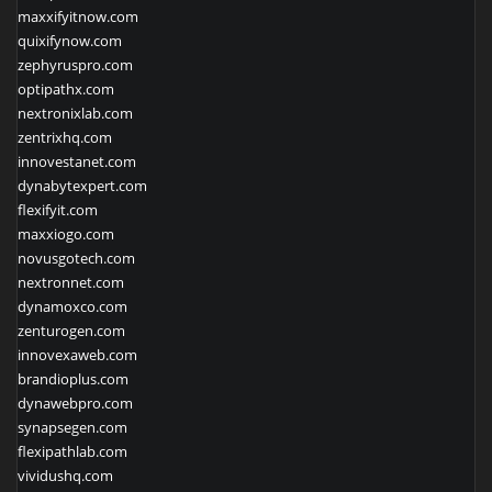
maxxifyitnow.com
quixifynow.com
zephyruspro.com
optipathx.com
nextronixlab.com
zentrixhq.com
innovestanet.com
dynabytexpert.com
flexifyit.com
maxxiogo.com
novusgotech.com
nextronnet.com
dynamoxco.com
zenturogen.com
innovexaweb.com
brandioplus.com
dynawebpro.com
synapsegen.com
flexipathlab.com
vividushq.com