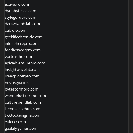
activaxio.com
dynabytesco.com
stylegurupro.com
datawizardslab.com
cubiqio.com
geeklifechronicle.com
infospherepro.com
foodiesavorpro.com
vortexohq.com
epicadventurepro.com
insightwavelab.com
lifeexplorerpro.com
novusgo.com
bytestormpro.com
wanderlustchrono.com
culturetrendlab.com
trendsensehub.com
ticktockenigma.com
eulerxr.com
geekifygenius.com