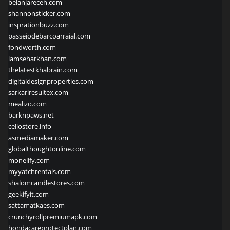
belanjareceh.com
shannonsticker.com
insprationbuzz.com
passeiodebarcoarraial.com
fondworth.com
iamseharkhan.com
thelatestkhabrain.com
digitaldesignproperties.com
sarkariresultex.com
mealizo.com
barknpaws.net
cellostore.info
asmediamaker.com
globalthoughtonline.com
moneiify.com
myyatchrentals.com
shalomcandlestores.com
geekifyit.com
sattamatkaes.com
crunchyrollpremiumapk.com
hondacareprotectplan.com