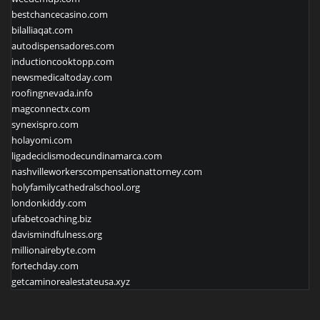
bestchancecasino.com
bilalliaqat.com
autodispensadores.com
inductioncooktopp.com
newsmedicaltoday.com
roofingnevada.info
magconnectx.com
synexispro.com
holayomi.com
ligadeciclismodecundinamarca.com
nashvilleworkerscompensationattorney.com
holyfamilycathedralschool.org
londonkiddy.com
ufabetcoaching.biz
davismindfulness.org
millionairebyte.com
fortechday.com
getcaminorealestateusa.xyz