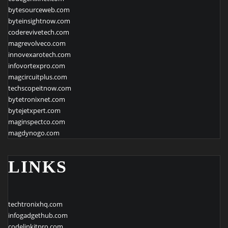
bytesourceweb.com
byteinsightnow.com
coderevivetech.com
magrevolveco.com
innovexarotech.com
infovortexpro.com
magcircuitplus.com
techscopeitnow.com
bytetronixnet.com
bytejetxpert.com
maginspectco.com
magdynogo.com
LINKS
techtronixhq.com
infogadgethub.com
codelinkitpro.com