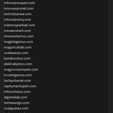
infomatrixxpert.com
innovexaronet.com
techvistanow.com
infomatrixhq.com
cubixiosparklab.com
novaevotech.com
innovextechco.com
maglinkgenius.com
magcircuitlab.com
codewavex.com
byteboostco.com
elektrabyteco.com
magconnectxpert.com
truzestgenius.com
techpulsenet.com
zephyrtechxpert.com
infovortexco.com
digizinelab.com
techwavego.com
codepulsex.com