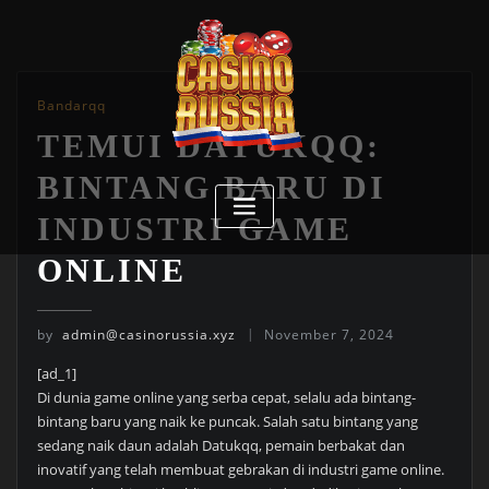
Skip
to
content
Bandarqq
TEMUI DATUKQQ:
BINTANG BARU DI
INDUSTRI GAME
ONLINE
by
admin@casinorussia.xyz
November 7, 2024
[ad_1]
Di dunia game online yang serba cepat, selalu ada bintang-
bintang baru yang naik ke puncak. Salah satu bintang yang
sedang naik daun adalah Datukqq, pemain berbakat dan
inovatif yang telah membuat gebrakan di industri game online.