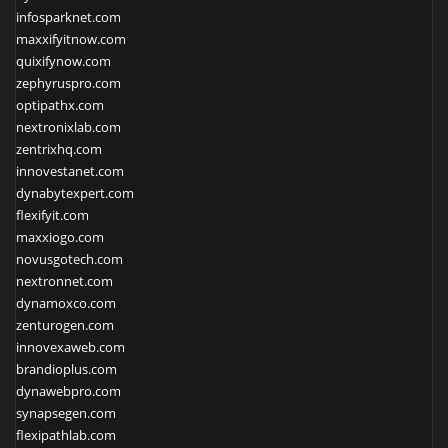
infosparknet.com
maxxifyitnow.com
quixifynow.com
zephyruspro.com
optipathx.com
nextronixlab.com
zentrixhq.com
innovestanet.com
dynabytexpert.com
flexifyit.com
maxxiogo.com
novusgotech.com
nextronnet.com
dynamoxco.com
zenturogen.com
innovexaweb.com
brandioplus.com
dynawebpro.com
synapsegen.com
flexipathlab.com