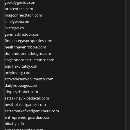
geekifygenius.com
orbitextech.com
magconnecttech.com
zenifyweb.com
livetogel.co
genmatfiredoor.com
findlascegasproperties.com
healthhavenrobbie.com
donanddonnadesigns.com
eagleoneconstructiontx.com
equiflexvitality.com
onlylovesg.com
activedesenvolvimento.com
dailyhubpages.com
idnplaysbobet.com
sattakingvikidadacall.com
bestbolaslotgames.com
sattamatkafixedgamehere.com
entrepreneurguardian.com
hibaby.info