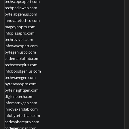
techscopexpert.com
techpediaweb.com
bytelabgenius.com
innovatetechco.com
magdynopro.com
infoplazapro.com
techreviveit.com
infowavexpert.com
bytegeniusco.com
codematrixhub.com
techsenseplus.com
infoboostgenius.com
techwavegen.com
bytesavvypro.com
byteinsightgen.com
digizinetech.com
infomatrixgen.com
innovexarolab.com
infobytetechlab.com
codespherepro.com
codegenixnet.com