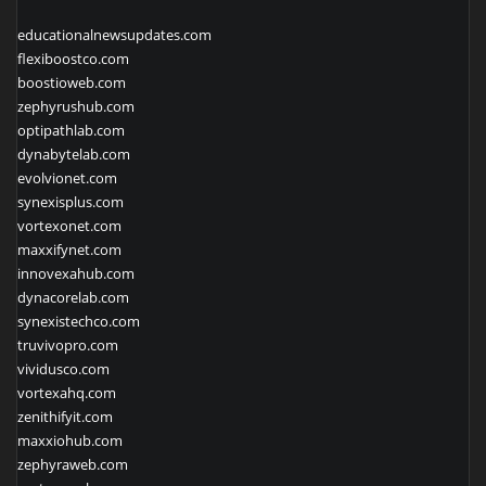
educationalnewsupdates.com
flexiboostco.com
boostioweb.com
zephyrushub.com
optipathlab.com
dynabytelab.com
evolvionet.com
synexisplus.com
vortexonet.com
maxxifynet.com
innovexahub.com
dynacorelab.com
synexistechco.com
truvivopro.com
vividusco.com
vortexahq.com
zenithifyit.com
maxxiohub.com
zephyraweb.com