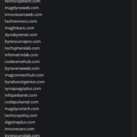
techscopetech.com
magdynoweb.com
innovexaroweb.com
techreviveco.com
maglinkaro.com
dynabytenet.com
bytesourcepro.com
techspherelab.com
infomatrixlab.com
codeversehub.com
byteverseweb.com
magconnecthub.com
byteboostgenius.com
synapsegoplus.com
infopedianet.com
codepulsenet.com
magdynotech.com
techscopehq.com
digizineplus.com
innovexaro.com
bytesourcelab.com