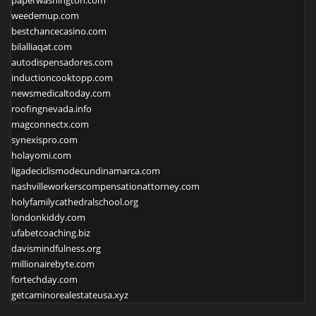
paperwashington.com
weedemup.com
bestchancecasino.com
bilalliaqat.com
autodispensadores.com
inductioncooktopp.com
newsmedicaltoday.com
roofingnevada.info
magconnectx.com
synexispro.com
holayomi.com
ligadeciclismodecundinamarca.com
nashvilleworkerscompensationattorney.com
holyfamilycathedralschool.org
londonkiddy.com
ufabetcoaching.biz
davismindfulness.org
millionairebyte.com
fortechday.com
getcaminorealestateusa.xyz