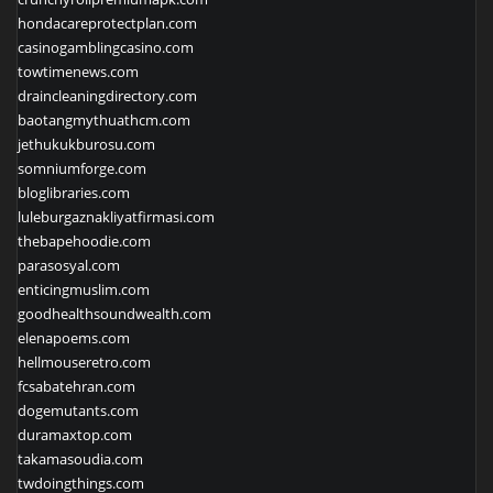
hondacareprotectplan.com
casinogamblingcasino.com
towtimenews.com
draincleaningdirectory.com
baotangmythuathcm.com
jethukukburosu.com
somniumforge.com
bloglibraries.com
luleburgaznakliyatfirmasi.com
thebapehoodie.com
parasosyal.com
enticingmuslim.com
goodhealthsoundwealth.com
elenapoems.com
hellmouseretro.com
fcsabatehran.com
dogemutants.com
duramaxtop.com
takamasoudia.com
twdoingthings.com